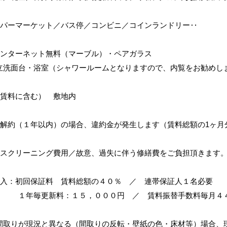
ーパーマーケット／バス停／コンビニ／コインランドリー‥
インターネット無料（マーブル）・ペアガラス
・浴室（シャワールームとなりますので、内覧をお勧めし
（賃料に含む） 敷地内
期解約（１年以内）の場合、違約金が発生します（賃料総額の1ヶ月
ウスクリーニング費用／故意、過失に伴う修繕費をご負担頂きます
加入：初回保証料 賃料総額の４０％ ／ 連帯保証人１名必要
料：１５，０００円 ／ 賃料振替手数料毎月４４
間取りが現況と異なる（間取りの反転・壁紙の色・床材等）場合、