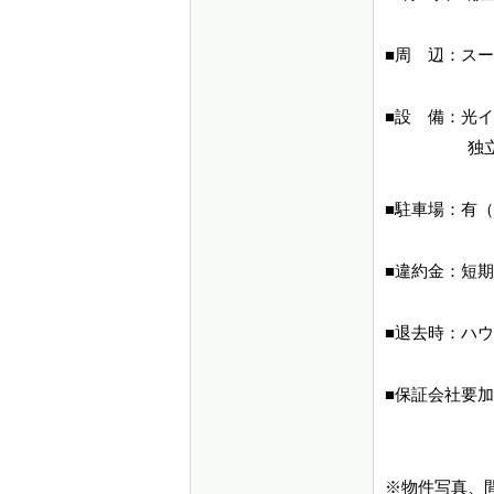
■周 辺：ス
■設 備：光
独立洗面台
■駐車場：有
■違約金：短
■退去時：ハ
■保証会社要
１年毎更新
※物件写真、