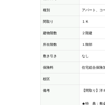
種別
アパート、コ
間取り
１Ｋ
建物階数
２階建
所在階数
１階部
敷き引き
なし
保険料
住宅総合保険
校区
備考
【間取り】洋
★特 典：敷