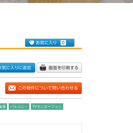
0
輪場
バルコニ－
TVモニターフォン