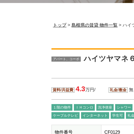
トップ
>
島根県の賃貸 物件一覧
> ハ
ハイツヤマネ
アパート、コーポ
4.3
万円/
無
賃料/共益費
礼金/敷金
１階の物件
ＩＨコンロ
洗浄便座
シャワー
ケーブルテレビ
インターネット
学生可
礼
物件番号
CF0129