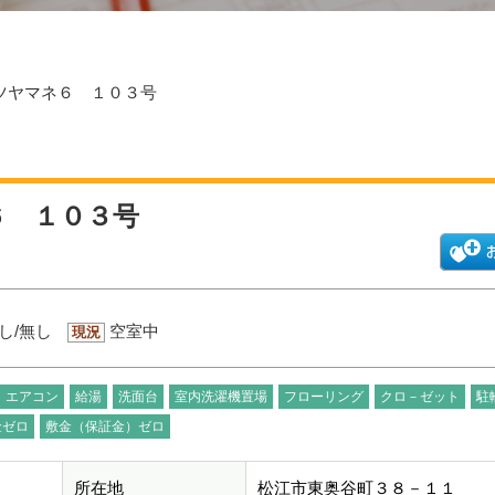
イツヤマネ６ １０３号
６ １０３号
し/無し
空室中
現況
エアコン
給湯
洗面台
室内洗濯機置場
フローリング
クロ－ゼット
駐
金ゼロ
敷金（保証金）ゼロ
所在地
松江市東奥谷町３８－１１