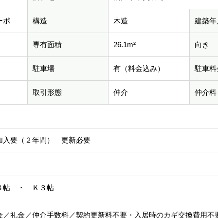
ーポ
構造
木造
建築年
専有面積
26.1m²
向き
駐車場
有（料金込み）
駐車料
取引形態
仲介
仲介料
加入要（２年間） 更新必要
８帖 ・ Ｋ３帖
金／礼金／仲介手数料／契約更新料不要・入居時のカギ交換費用不