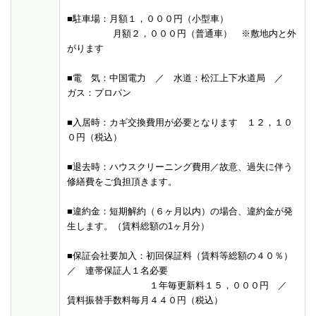
■駐車場：月額１，０００円（小型車）
月額２，０００円（普通車） ※敷地内と外
がります
■電 気：中国電力 ／ 水道：松江上下水道局 ／
ガス：プロパン
■入居時：カギ交換費用が必要となります １２，１０
０円（税込）
■退去時：ハウスクリーニング費用／故意、過失に伴う
修繕費をご負担頂きます。
■違約金：短期解約（６ヶ月以内）の場合、違約金が発
生します。（賃料総額の1ヶ月分）
■保証会社要加入：初回保証料（賃料等総額の４０％）
／ 連帯保証人１名必要
１年毎更新料１５，０００円 ／
賃料振替手数料毎月４４０円（税込）