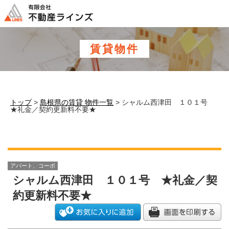
このページの本文へ
賃貸物件
トップ
>
島根県の賃貸 物件一覧
> シャルム西津田 １０１号
★礼金／契約更新料不要★
アパート、コーポ
シャルム西津田 １０１号 ★礼金／契
約更新料不要★