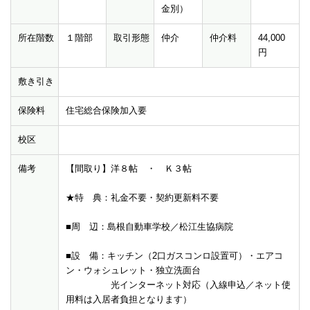
金別）
所在階数
１階部
取引形態
仲介
仲介料
44,000
円
敷き引き
保険料
住宅総合保険加入要
校区
備考
【間取り】洋８帖 ・ Ｋ３帖
★特 典：礼金不要・契約更新料不要
■周 辺：島根自動車学校／松江生協病院
■設 備：キッチン（2口ガスコンロ設置可）・エアコ
ン・ウォシュレット・独立洗面台
光インターネット対応（入線申込／ネット使
用料は入居者負担となります）