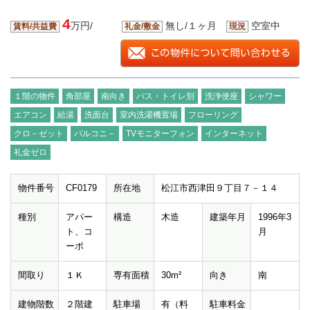
4
万円/
無し/１ヶ月
空室中
賃料/共益費
礼金/敷金
現況
１階の物件
角部屋
南向き
バス・トイレ別
洗浄便座
シャワー
エアコン
給湯
洗面台
室内洗濯機置場
フローリング
クロ－ゼット
バルコニ－
TVモニターフォン
インターネット
礼金ゼロ
物件番号
CF0179
所在地
松江市西津田９丁目７－１４
種別
アパー
構造
木造
建築年月
1996年3
ト、コ
月
ーポ
間取り
１Ｋ
専有面積
30m²
向き
南
建物階数
２階建
駐車場
有（料
駐車料金