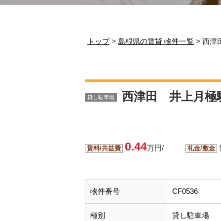
トップ
>
島根県の賃貸 物件一覧
> 西
西津田 井上月極
貸し駐車場
0.44
万円/
賃料/共益費
礼金/敷金
物件番号
CF0536
種別
貸し駐車場