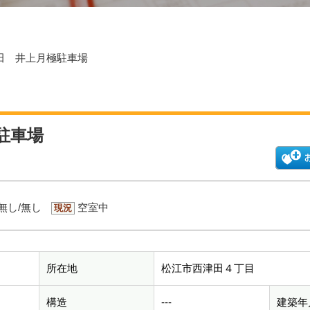
津田 井上月極駐車場
駐車場
無し/無し
空室中
現況
所在地
松江市西津田４丁目
構造
---
建築年