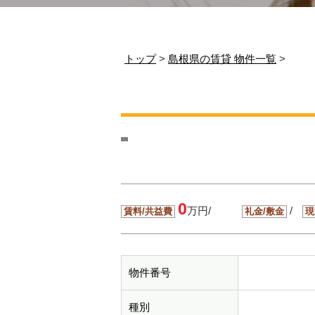
トップ
>
島根県の賃貸 物件一覧
>
0
万円/
/
賃料/共益費
礼金/敷金
現
物件番号
種別