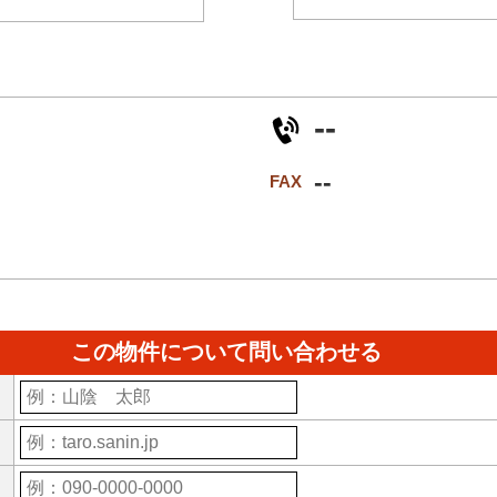
--
--
FAX