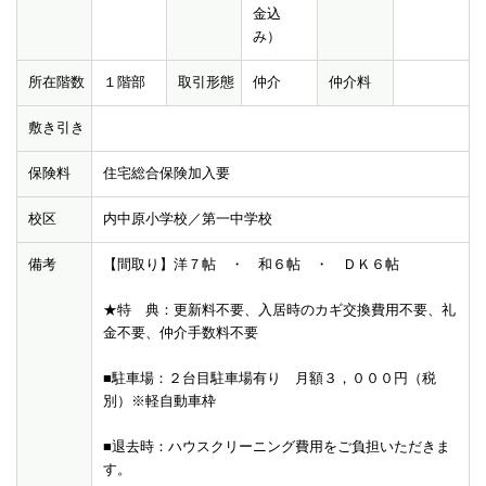
金込
み）
所在階数
１階部
取引形態
仲介
仲介料
敷き引き
保険料
住宅総合保険加入要
校区
内中原小学校／第一中学校
備考
【間取り】洋７帖 ・ 和６帖 ・ ＤＫ６帖
★特 典：更新料不要、入居時のカギ交換費用不要、礼
金不要、仲介手数料不要
■駐車場：２台目駐車場有り 月額３，０００円（税
別）※軽自動車枠
■退去時：ハウスクリーニング費用をご負担いただきま
す。