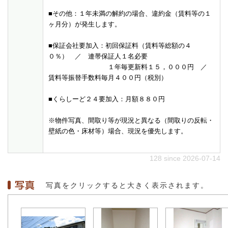
■その他：１年未満の解約の場合、違約金（賃料等の１
ヶ月分）が発生します。
■保証会社要加入：初回保証料（賃料等総額の４
０％） ／ 連帯保証人１名必要
１年毎更新料１５，０００円 ／
賃料等振替手数料毎月４００円（税別）
■くらしーど２４要加入：月額８８０円
※物件写真、間取り等が現況と異なる（間取りの反転・
壁紙の色・床材等）場合、現況を優先します。
128 since 2026-07-14
写真をクリックすると大きく表示されます。