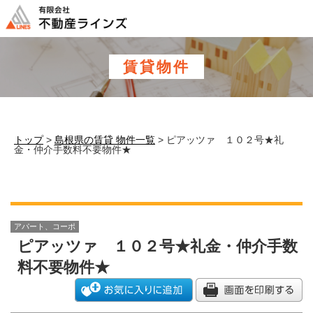
このページの本文へ
賃貸物件
トップ
>
島根県の賃貸 物件一覧
> ピアッツァ １０２号★礼
金・仲介手数料不要物件★
アパート、コーポ
ピアッツァ １０２号★礼金・仲介手数
料不要物件★