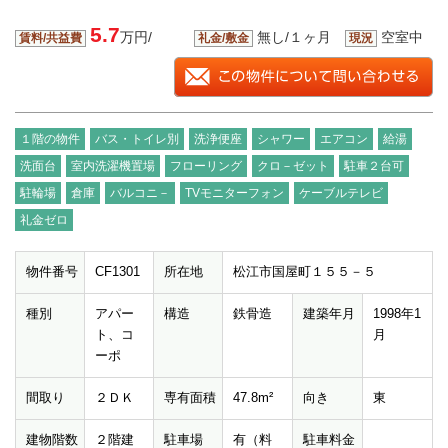
5.7
万円/
無し/１ヶ月
空室中
賃料/共益費
礼金/敷金
現況
１階の物件
バス・トイレ別
洗浄便座
シャワー
エアコン
給湯
洗面台
室内洗濯機置場
フローリング
クロ－ゼット
駐車２台可
駐輪場
倉庫
バルコニ－
TVモニターフォン
ケーブルテレビ
礼金ゼロ
物件番号
CF1301
所在地
松江市国屋町１５５－５
種別
アパー
構造
鉄骨造
建築年月
1998年1
ト、コ
月
ーポ
間取り
２ＤＫ
専有面積
47.8m²
向き
東
建物階数
２階建
駐車場
有（料
駐車料金