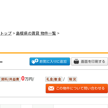
トップ
>
島根県の賃貸 物件一覧
>
0
万円/
/
賃料/共益費
礼金/敷金
現況