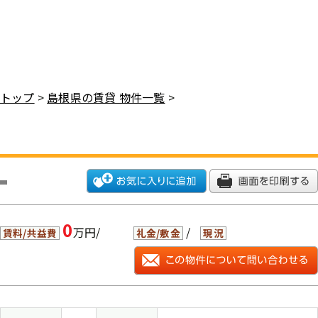
トップ
>
島根県の賃貸 物件一覧
>
0
万円/
/
賃料/共益費
礼金/敷金
現況