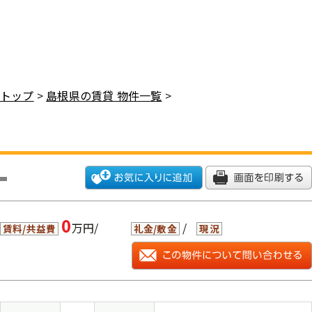
トップ
>
島根県の賃貸 物件一覧
>
0
万円/
/
賃料/共益費
礼金/敷金
現況