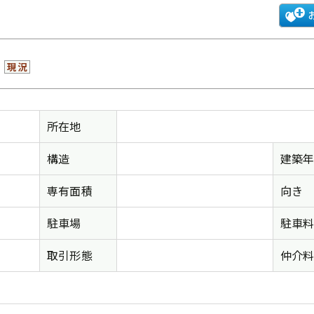
現況
所在地
構造
建築
専有面積
向き
駐車場
駐車
取引形態
仲介