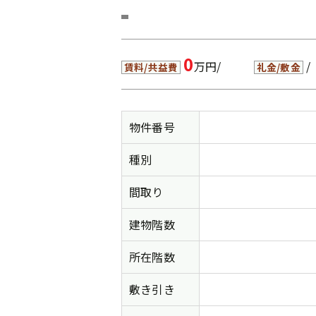
0
万円/
/
賃料/共益費
礼金/敷金
物件番号
種別
間取り
建物階数
所在階数
敷き引き