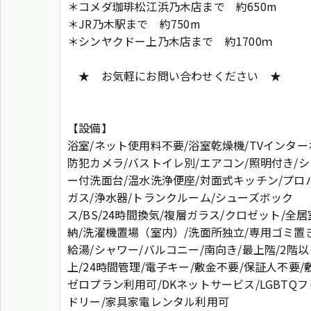
＊コメダ珈琲松江浜乃木店まで 約650m
＊JR乃木駅まで 約750m
＊シンヤクドー上乃木店まで 約1700ｍ
★ お気軽にお問い合わせください ★
【設備】
浴室/ネット使用料不要/浴室乾燥機/TVインター
防犯カメラ/バストイレ別/エアコン/照明付き/
ー付洗面台/温水洗浄便座/対面式キッチン/プロ
ガス/浄水器/トランクルーム/シューズボック
ス/BS/24時間換気/複層ガラス/クロゼット/全
納/洗濯機置場（室内）/洗面所独立/専用ゴミ置
給湯/シャワー/バルコニー/南向き/最上階/2階以
上/24時間管理/電子キー/敷金不要/保証人不要/
ゼロプラン利用可/DKネットサービス/LGBTQ
ドリー/家具家電レンタル利用可