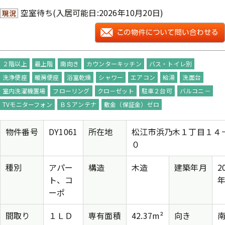
空室待ち(入居可能日:2026年10月20日)
現況
２階以上
最上階
南向き
カウンターキッチン
バス・トイレ別
洗浄便座
暖房便座
浴室乾燥
シャワー
エアコン
給湯
洗面台
室内洗濯機置場
フローリング
クロ－ゼット
駐車２台可
バルコニ－
TVモニターフォン
ＢＳアンテナ
敷金（保証金）ゼロ
物件番号
DY1061
所在地
松江市浜乃木１丁目１４
０
種別
アパー
構造
木造
建築年月
2
ト、コ
年
ーポ
間取り
１ＬＤ
専有面積
42.37m²
向き