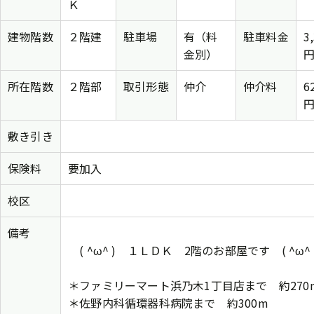
Ｋ
建物階数
２階建
駐車場
有（料
駐車料金
3
金別）
所在階数
２階部
取引形態
仲介
仲介料
6
敷き引き
保険料
要加入
校区
備考
( ^ω^ ) １ＬＤＫ 2階のお部屋です ( ^ω^ 
＊ファミリーマート浜乃木1丁目店まで 約270
＊佐野内科循環器科病院まで 約300m