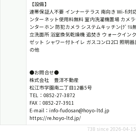
【設備】
連帯保証人不要 インナーテラス 南向き Wi-fi対応
ンターネット使用料無料 室内洗濯機置場 カメラ
ンターホン 防犯カメラ システムキッチン(ｸﾞﾘﾙ無
立洗面所 浴室換気乾燥機 追焚き ウォークイン
ゼット シャワー付トイレ ガスコンロ2口 照明器
の他
●お問合せ●
株式会社 豊洋不動産
松江市学園南二丁目12番5号
TEL：0852-27-3872
FAX：0852-27-3911
E-mail：info-fudosan@hoyo-ltd.jp
https://re.hoyo-ltd.jp/
738 since 2026-04-15