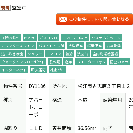
空室中
現況
１階の物件
南向き
ガスコンロ
コンロ２口以上
システムキッチン
カウンターキッチン
バス・トイレ別
洗浄便座
暖房便座
浴室乾燥
追い炊き機能
シャワー
エアコン
給湯
洗面台
室内洗濯機置場
ウォークインクローゼット
駐輪場
倉庫
TVモニターフォン
防犯カメラ
インターネット
即入居可
礼金ゼロ
物件番号
DY1186
所在地
松江市古志原３丁目１２
種別
アパー
構造
木造
建築年月
2
ト、コ
年
ーポ
間取り
１ＬＤ
専有面積
36.56m²
向き