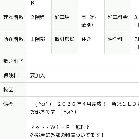
Ｋ
建物階数
２階建
駐車場
有（料
駐車料金
3
金別）
所在階数
１階部
取引形態
仲介
仲介料
7
敷き引き
保険料
要加入
校区
備考
( ^ω^ ) ２０２６年４月完成！ 新築１ＬＤ
お部屋です ( ^ω^ )
ネット・Ｗｉ－Ｆｉ無料♪
各部屋に外部の物置ついてます！