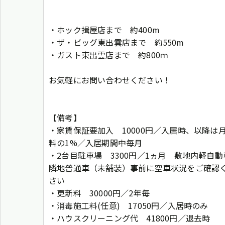
・ホック揖屋店まで 約400m
・ザ・ビッグ東出雲店まで 約550m
・ガスト東出雲店まで 約800ｍ
お気軽にお問い合わせください！
【備考】
・家賃保証要加入 10000円／入居時、以降は
料の1%／入居期間中毎月
・2台目駐車場 3300円／1ヵ月 敷地内軽自動
隣地普通車（未舗装）事前に空車状況をご確認
さい
・更新料 30000円／2年毎
・消毒施工料(任意) 17050円／入居時のみ
・ハウスクリーニング代 41800円／退去時