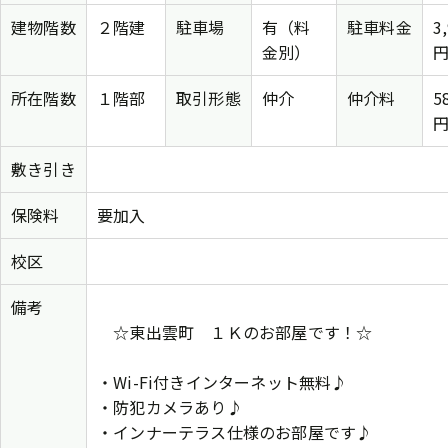
建物階数
２階建
駐車場
有（料
駐車料金
3
金別）
所在階数
１階部
取引形態
仲介
仲介料
5
敷き引き
保険料
要加入
校区
備考
☆東出雲町 １Ｋのお部屋です！☆
・Wi-Fi付きインターネット無料♪
・防犯カメラあり♪
・インナーテラス仕様のお部屋です♪