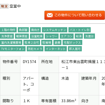
空室中
現況
１階の物件
角部屋
南向き
システムキッチン
バス・トイレ別
洗浄便座
暖房便座
浴室乾燥
シャワー
エアコン
給湯
洗面台
室内洗濯機置場
駐車２台可
駐輪場
倉庫
宅配ボックス
TVモニターフォン
防犯カメラ
インターネット
即入居可
物件番号
DY1574
所在地
松江市東出雲町揖屋１１
－１
種別
アパー
構造
木造
建築年月
2
ト、コ
年
ーポ
間取り
１Ｋ
専有面積
33.86m²
向き