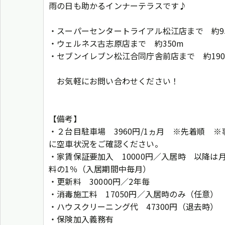
雨の日も助かるインナーテラスです♪
・スーパーセンタートライアル松江店まで 約9
・ウェルネス古志原店まで 約350m
・セブンイレブン松江合同庁舎前店まで 約19
お気軽にお問い合わせください！
【備考】
・２台目駐車場 3960円/1ヵ月 ※先着順 ※
に空車状況をご確認ください。
・家賃保証要加入 10000円／入居時 以降は
料の1％（入居期間中毎月）
・更新料 30000円／2年毎
・消毒施工料 17050円／入居時のみ（任意）
・ハウスクリーニング代 47300円（退去時）
・保険加入義務有