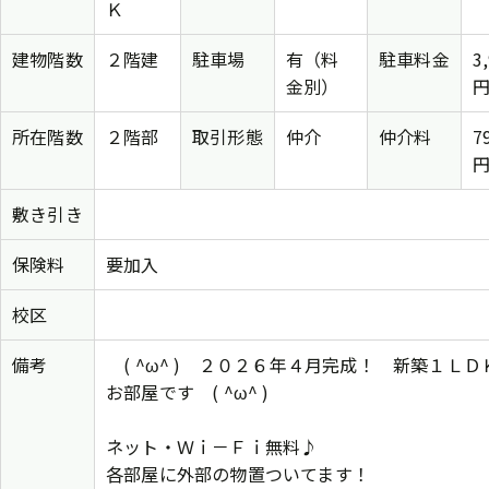
Ｋ
建物階数
２階建
駐車場
有（料
駐車料金
3
金別）
所在階数
２階部
取引形態
仲介
仲介料
7
敷き引き
保険料
要加入
校区
備考
( ^ω^ ) ２０２６年４月完成！ 新築１ＬＤ
お部屋です ( ^ω^ )
ネット・Ｗｉ－Ｆｉ無料♪
各部屋に外部の物置ついてます！