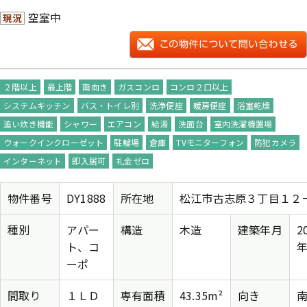
空室中
現況
２階以上
最上階
南向き
ガスコンロ
コンロ２口以上
システムキッチン
バス・トイレ別
洗浄便座
暖房便座
浴室乾燥
追い炊き機能
シャワー
エアコン
給湯
洗面台
室内洗濯機置場
ウォークインクローゼット
駐輪場
倉庫
TVモニターフォン
防犯カメラ
インターネット
即入居可
礼金ゼロ
物件番号
DY1888
所在地
松江市古志原３丁目１２
種別
アパー
構造
木造
建築年月
2
ト、コ
年
ーポ
間取り
１ＬＤ
専有面積
43.35m²
向き