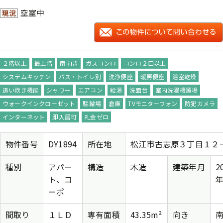
空室中
現況
２階以上
最上階
南向き
ガスコンロ
コンロ２口以上
システムキッチン
バス・トイレ別
洗浄便座
暖房便座
浴室乾燥
追い炊き機能
シャワー
エアコン
給湯
洗面台
室内洗濯機置場
ウォークインクローゼット
駐輪場
倉庫
TVモニターフォン
防犯カメラ
インターネット
即入居可
礼金ゼロ
物件番号
DY1894
所在地
松江市古志原３丁目１２
種別
アパー
構造
木造
建築年月
2
ト、コ
年
ーポ
間取り
１ＬＤ
専有面積
43.35m²
向き