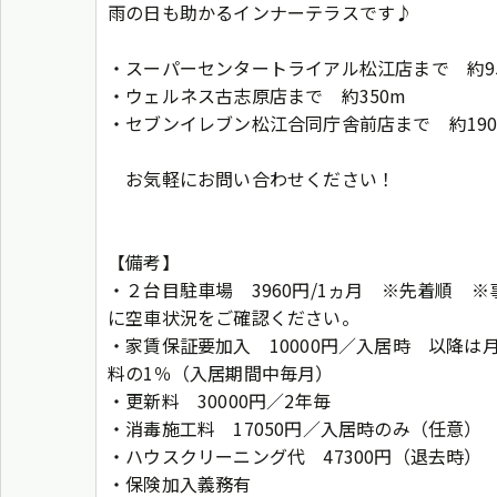
雨の日も助かるインナーテラスです♪
・スーパーセンタートライアル松江店まで 約9
・ウェルネス古志原店まで 約350m
・セブンイレブン松江合同庁舎前店まで 約19
お気軽にお問い合わせください！
【備考】
・２台目駐車場 3960円/1ヵ月 ※先着順 ※
に空車状況をご確認ください。
・家賃保証要加入 10000円／入居時 以降は
料の1％（入居期間中毎月）
・更新料 30000円／2年毎
・消毒施工料 17050円／入居時のみ（任意）
・ハウスクリーニング代 47300円（退去時）
・保険加入義務有