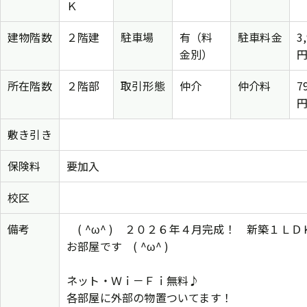
Ｋ
建物階数
２階建
駐車場
有（料
駐車料金
3
金別）
所在階数
２階部
取引形態
仲介
仲介料
7
敷き引き
保険料
要加入
校区
備考
( ^ω^ ) ２０２６年４月完成！ 新築１ＬＤ
お部屋です ( ^ω^ )
ネット・Ｗｉ－Ｆｉ無料♪
各部屋に外部の物置ついてます！