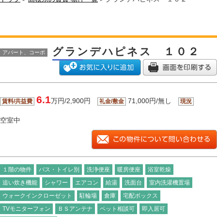
グランデハピネス １０２
アパート、コーポ
6.1
万円/2,900円
71,000円/無し
賃料/共益費
礼金/敷金
現況
空室中
１階の物件
バス・トイレ別
洗浄便座
暖房便座
浴室乾燥
追い炊き機能
シャワー
エアコン
給湯
洗面台
室内洗濯機置場
ウォークインクローゼット
駐輪場
倉庫
宅配ボックス
TVモニターフォン
ＢＳアンテナ
ペット相談可
即入居可