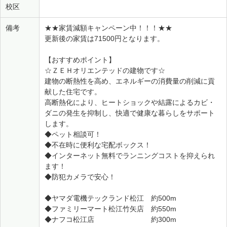
校区
備考
★★家賃減額キャンペーン中！！！★★
更新後の家賃は71500円となります。
【おすすめポイント】
☆ＺＥＨオリエンテッドの建物です☆
建物の断熱性を高め、エネルギーの消費量の削減に貢
献した住宅です。
高断熱化により、ヒートショックや結露によるカビ・
ダニの発生を抑制し、快適で健康な暮らしをサポート
します。
◆ペット相談可！
◆不在時に便利な宅配ボックス！
◆インターネット無料でランニングコストを抑えられ
ます！
◆防犯カメラで安心！
◆ヤマダ電機テックランド松江 約500m
◆ファミリーマート松江竹矢店 約550m
◆ナフコ松江店 約300m