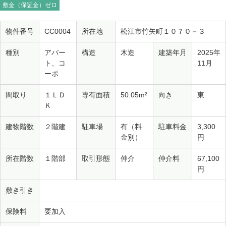
敷金（保証金）ゼロ
物件番号
CC0004
所在地
松江市竹矢町１０７０－３
種別
アパー
構造
木造
建築年月
2025年
ト、コ
11月
ーポ
間取り
１ＬＤ
専有面積
50.05m²
向き
東
Ｋ
建物階数
２階建
駐車場
有（料
駐車料金
3,300
金別）
円
所在階数
１階部
取引形態
仲介
仲介料
67,100
円
敷き引き
保険料
要加入