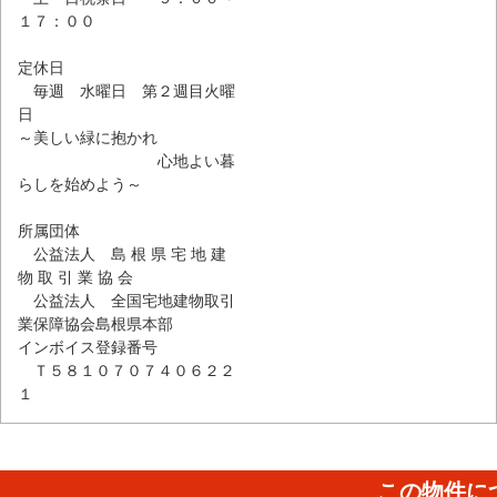
１７：００
定休日
毎週 水曜日 第２週目火曜
日
～美しい緑に抱かれ
心地よい暮
らしを始めよう～
所属団体
公益法人 島 根 県 宅 地 建
物 取 引 業 協 会
公益法人 全国宅地建物取引
業保障協会島根県本部
インボイス登録番号
Ｔ５８１０７０７４０６２２
１