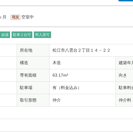
ヶ月
空室中
現況
給湯
駐車２台可
即入居可
所在地
松江市八雲台２丁目１４－２２
構造
木造
建築年
専有面積
63.17m²
向き
駐車場
有（料金込み）
駐車料
取引形態
仲介
仲介料