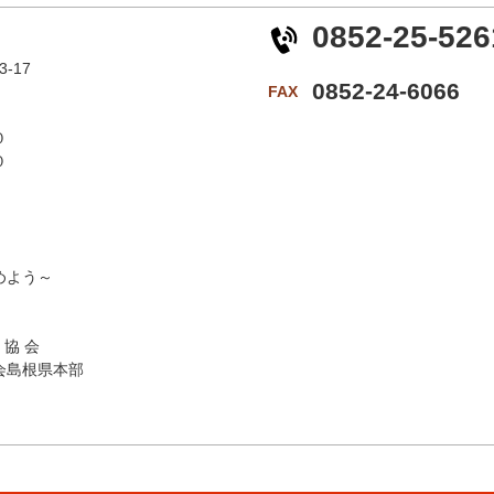
0852-25-526
-17
0852-24-6066
FAX
０
０
よう～
 協 会
会島根県本部