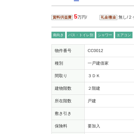
5
万円/
無し/２
賃料/共益費
礼金/敷金
南向き
バス・トイレ別
シャワー
エアコン
物件番号
CC0012
種別
一戸建借家
間取り
３ＤＫ
建物階数
２階建
所在階数
戸建
敷き引き
保険料
要加入