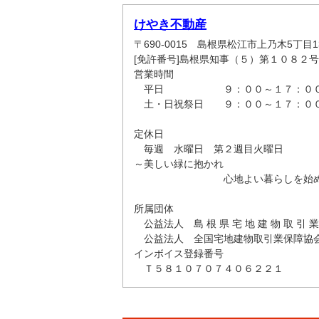
けやき不動産
〒690-0015 島根県松江市上乃木5丁目13
[免許番号]島根県知事（５）第１０８２号
営業時間
平日 ９：００～１７：０
土・日祝祭日 ９：００～１７：０
定休日
毎週 水曜日 第２週目火曜日
～美しい緑に抱かれ
心地よい暮らしを始め
所属団体
公益法人 島 根 県 宅 地 建 物 取 引 業
公益法人 全国宅地建物取引業保障協
インボイス登録番号
Ｔ５８１０７０７４０６２２１