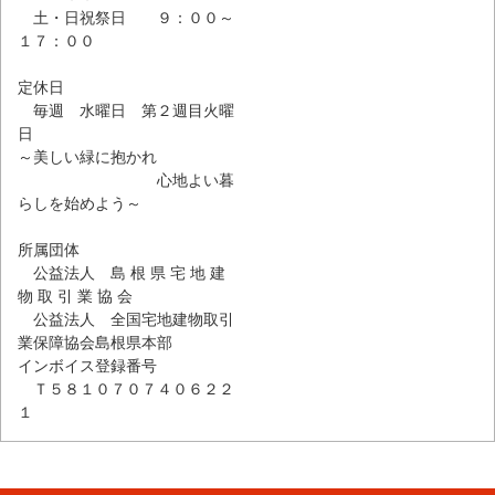
土・日祝祭日 ９：００～
１７：００
定休日
毎週 水曜日 第２週目火曜
日
～美しい緑に抱かれ
心地よい暮
らしを始めよう～
所属団体
公益法人 島 根 県 宅 地 建
物 取 引 業 協 会
公益法人 全国宅地建物取引
業保障協会島根県本部
インボイス登録番号
Ｔ５８１０７０７４０６２２
１