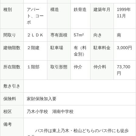
種別
アパー
構造
鉄骨造
建築年月
1999年
ト、コー
11月
ポ
間取り
２ＬＤＫ
専有面積
57m²
向き
南
建物階数
２階建
駐車場
有（料
駐車料金
3,000円
金別）
所在階数
１階部
取引形態
仲介
仲介料
73,700
円
敷き引き
保険料
家財保険加入要
校区
乃木小学校 湖南中学校
備考
バス停は東上乃木・桧山どちらのバス停にも徒歩