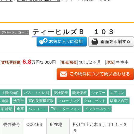
ティーヒルズＢ １０３
アパート、コーポ
6.8
万円/3,000円
無し/２ヶ月
空室中
賃料/共益費
礼金/敷金
現況
１階の物件
バス・トイレ別
洗浄便座
暖房便座
シャワー
エアコン
給湯
洗面台
室内洗濯機置場
フローリング
クロ－ゼット
駐車２台可
駐輪場
倉庫
バルコニ－
TVモニターフォン
インターネット
物件番号
CC0166
所在地
松江市上乃木５丁目１１－３
６