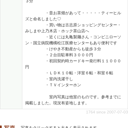
３分
・昔お茶畑があって・・・・・ティーヒル
ズと命名しました♡
・買い物は古志原ショッピングセンター・
みしまや上乃木店・ホック茶山店へ
・近くには丸亀製麺さん・コンビニローソ
ン・国立病院機構松江医療センターもあり便利です
・けやき不動産からも徒歩３分
・２台目駐車料３０００円
・初回契約時カードキー発行料１１０００
円
・ＬＤＫ１０帖・洋室６帖・和室６帖
・室内洗濯干し
・ＴＶインターホン
室内写真は他室のものです。参考までに
掲載しました。現況有姿地します。
1764 since 2007-07-03
写真をクリックすると大きく表示されます。