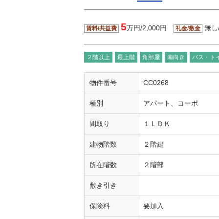
5
万円/2,000円
無し
賃料/共益費
礼金/敷金
２階以上
最上階
角部屋
南向き
バス・ト
物件番号
CC0268
種別
アパート、コーポ
間取り
１ＬＤＫ
建物階数
２階建
所在階数
２階部
敷き引き
保険料
要加入