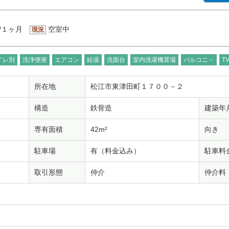
/１ヶ月
空室中
現況
イレ別
洗浄便座
エアコン
給湯
洗面台
室内洗濯機置場
バルコニ－
T
所在地
松江市東津田町１７００－２
構造
鉄骨造
建築年
専有面積
42m²
向き
駐車場
有（料金込み）
駐車料
取引形態
仲介
仲介料