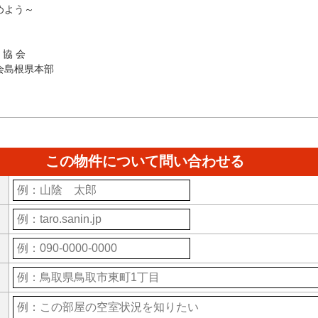
よう～
 協 会
会島根県本部