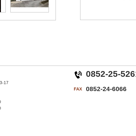
0852-25-526
-17
0852-24-6066
FAX
０
０