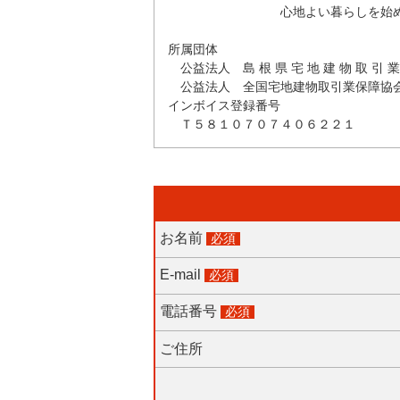
心地よい暮らしを始め
所属団体
公益法人 島 根 県 宅 地 建 物 取 引 業
公益法人 全国宅地建物取引業保障協
インボイス登録番号
Ｔ５８１０７０７４０６２２１