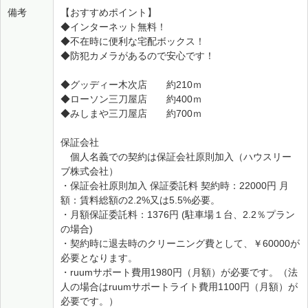
備考
【おすすめポイント】
◆インターネット無料！
◆不在時に便利な宅配ボックス！
◆防犯カメラがあるので安心です！
◆グッディー木次店 約210ｍ
◆ローソン三刀屋店 約400ｍ
◆みしまや三刀屋店 約700ｍ
保証会社
個人名義での契約は保証会社原則加入（ハウスリー
ブ株式会社）
・保証会社原則加入 保証委託料 契約時：22000円 月
額：賃料総額の2.2%又は5.5%必要。
・月額保証委託料：1376円 (駐車場１台、2.2％プラン
の場合)
・契約時に退去時のクリーニング費として、￥60000が
必要となります。
・ruumサポート費用1980円（月額）が必要です。（法
人の場合はruumサポートライト費用1100円（月額）が
必要です。）