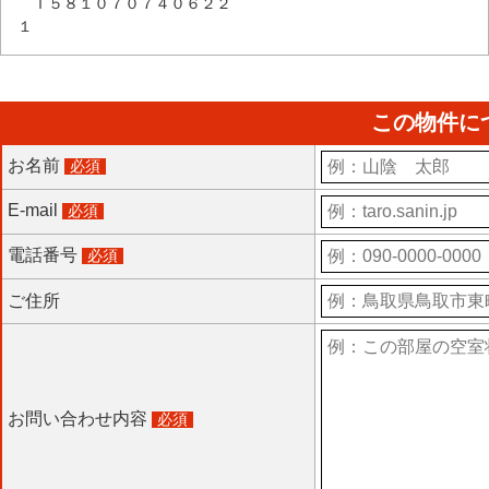
Ｔ５８１０７０７４０６２２
１