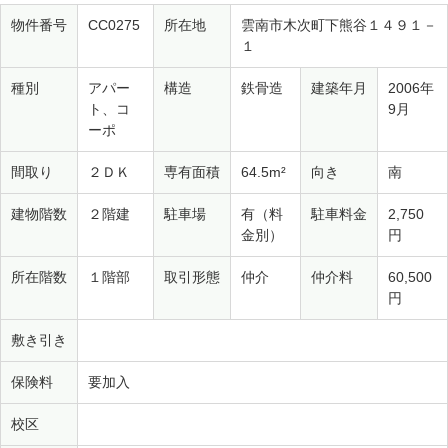
物件番号
CC0275
所在地
雲南市木次町下熊谷１４９１－
１
種別
アパー
構造
鉄骨造
建築年月
2006年
ト、コ
9月
ーポ
間取り
２ＤＫ
専有面積
64.5m²
向き
南
建物階数
２階建
駐車場
有（料
駐車料金
2,750
金別）
円
所在階数
１階部
取引形態
仲介
仲介料
60,500
円
敷き引き
保険料
要加入
校区