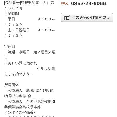
0852-24-6066
[免許番号]島根県知事（５）第
FAX
１０８２号
営業時間
平日 ９：００～
１７：００
土・日祝祭日 ９：００～
１７：００
定休日
毎週 水曜日 第２週目火曜
日
～美しい緑に抱かれ
心地よい暮
らしを始めよう～
所属団体
公益法人 島 根 県 宅 地 建
物 取 引 業 協 会
公益法人 全国宅地建物取引
業保障協会島根県本部
インボイス登録番号