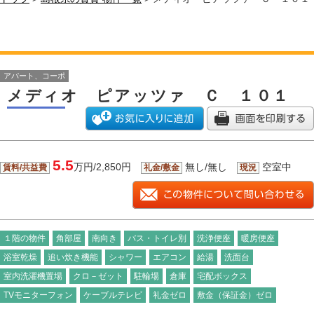
アパート、コーポ
メディオ ピアッツァ Ｃ １０１
5.5
万円/2,850円
無し/無し
空室中
賃料/共益費
礼金/敷金
現況
１階の物件
角部屋
南向き
バス・トイレ別
洗浄便座
暖房便座
浴室乾燥
追い炊き機能
シャワー
エアコン
給湯
洗面台
室内洗濯機置場
クロ－ゼット
駐輪場
倉庫
宅配ボックス
TVモニターフォン
ケーブルテレビ
礼金ゼロ
敷金（保証金）ゼロ