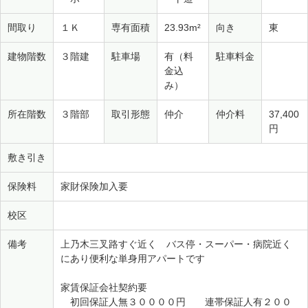
間取り
１Ｋ
専有面積
23.93m²
向き
東
建物階数
３階建
駐車場
有（料
駐車料金
金込
み）
所在階数
３階部
取引形態
仲介
仲介料
37,400
円
敷き引き
保険料
家財保険加入要
校区
備考
上乃木三叉路すぐ近く バス停・スーパー・病院近く
にあり便利な単身用アパートです
家賃保証会社契約要
初回保証人無３００００円 連帯保証人有２００