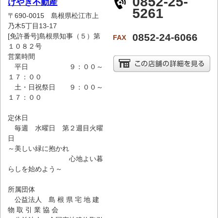
0852-25-
けやき不動産
5261
〒690-0015 島根県松江市上
乃木5丁目13-17
0852-24-6066
[免許番号]島根県知事（５）第
FAX
１０８２号
営業時間
平日 ９：００～
１７：００
土・日祝祭日 ９：００～
１７：００
定休日
毎週 水曜日 第２週目火曜
日
～美しい緑に抱かれ
心地よい暮
らしを始めよう～
所属団体
公益法人 島 根 県 宅 地 建
物 取 引 業 協 会