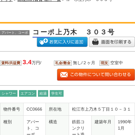
コーポ上乃木 ３０３号
アパート、コーポ
3.4
万円/
無し/２ヶ月
空室中
賃料/共益費
礼金/敷金
現況
シャワー
エアコン
給湯
学生可
物件番号
CC0666
所在地
松江市上乃木５丁目１０－３１
種別
アパー
構造
鉄筋コ
建築年月
1990年
ト、コ
ンクリ
1月
ーポ
ート造