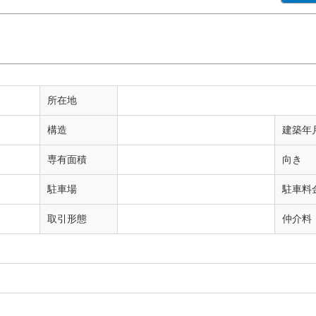
所在地
構造
建築年
専有面積
向き
駐車場
駐車料
取引形態
仲介料