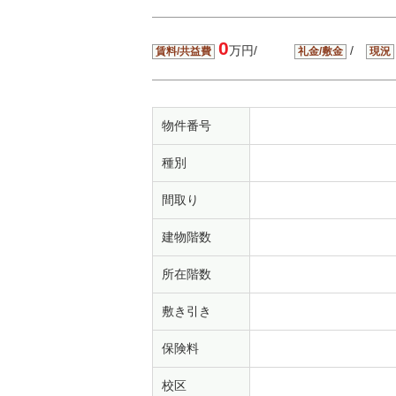
0
万円/
/
賃料/共益費
礼金/敷金
現況
物件番号
種別
間取り
建物階数
所在階数
敷き引き
保険料
校区