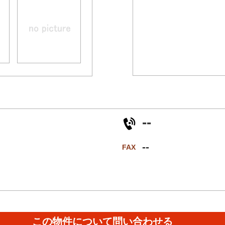
--
--
FAX