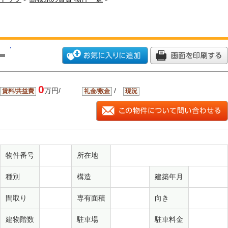
0
万円/
/
賃料/共益費
礼金/敷金
現況
物件番号
所在地
種別
構造
建築年月
間取り
専有面積
向き
建物階数
駐車場
駐車料金