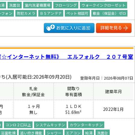
給湯
洗面台
室内洗濯機置場
フローリング
ウォークインクローゼット
ーフォン
防犯カメラ
ＢＳアンテナ
ペット相談可
敷金（保証金）ゼロ
可☆インターネット無料》 エルフォルク ２０７号室
ち(入居可能日:2026年09月20日)
登録年月日：2026年08月07日
礼金
間取り
建築年月
費
敷金/保証金
専有面積
１ヶ月
１ＬＤＫ
円
2022年1月
無し
51.69m²
円
ロ
コンロ２口以上
システムキッチン
カウンターキッチン
浴室乾燥
追い炊き機能
シャワー
エアコン
給湯
洗面台