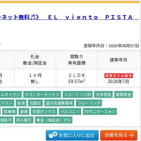
ーネット無料♬》 ＥＬ ｖｉｅｎｔｏ ＰＩＳＴＡ
中
登録年月日：2026年08月07日
礼金
間取り
建築年月
費
敷金/保証金
専有面積
１ヶ月
２ＬＤＫ
円
無し
59.57m²
2026年7月
円
テムキッチン
カウンターキッチン
バス・トイレ別
洗浄便座
暖房便座
エアコン
給湯
洗面台
室内洗濯機置場
フローリング
駐輪場
倉庫
宅配ボックス
バルコニ－
TVモニターフォン
ト相談可
即入居可
敷金（保証金）ゼロ