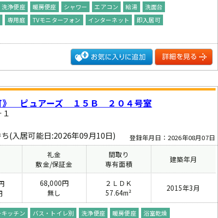
洗浄便座
暖房便座
シャワー
エアコン
給湯
洗面台
場
専用庭
TVモニターフォン
インターネット
即入居可
可》 ピュアーズ １５Ｂ ２０４号室
－１
ち(入居可能日:2026年09月10日)
登録年月日：2026年08月07日
礼金
間取り
建築年月
費
敷金/保証金
専有面積
68,000円
２ＬＤＫ
円
2015年3月
無し
57.64m²
円
ーキッチン
バス・トイレ別
洗浄便座
暖房便座
浴室乾燥