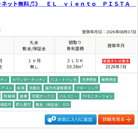
ーネット無料♬》 ＥＬ ｖｉｅｎｔｏ ＰＩＳＴＡ
中
登録年月日：2026年08月07日
礼金
間取り
建築年月
費
敷金/保証金
専有面積
１ヶ月
２ＬＤＫ
円
無し
50.38m²
2026年7月
円
ッチン
カウンターキッチン
バス・トイレ別
洗浄便座
暖房便座
エアコン
給湯
洗面台
室内洗濯機置場
フローリング
駐輪場
倉庫
宅配ボックス
バルコニ－
TVモニターフォン
ト相談可
即入居可
敷金（保証金）ゼロ