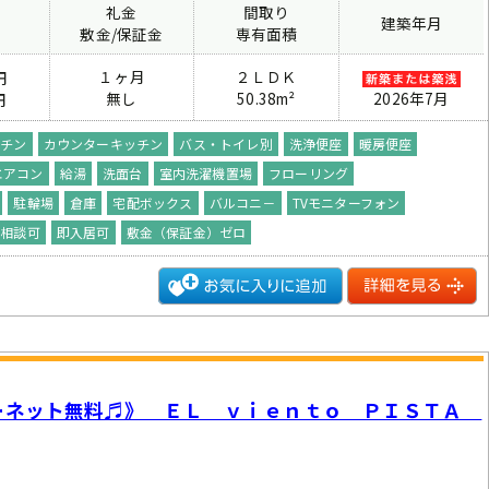
礼金
間取り
建築年月
費
敷金/保証金
専有面積
１ヶ月
２ＬＤＫ
円
無し
50.38m²
2026年7月
円
ッチン
カウンターキッチン
バス・トイレ別
洗浄便座
暖房便座
エアコン
給湯
洗面台
室内洗濯機置場
フローリング
駐輪場
倉庫
宅配ボックス
バルコニ－
TVモニターフォン
ト相談可
即入居可
敷金（保証金）ゼロ
ーネット無料♬》 ＥＬ ｖｉｅｎｔｏ ＰＩＳＴＡ