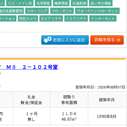
チン
バス・トイレ別
洗浄便座
暖房便座
浴室乾燥
追い炊き機能
室内洗濯機置場
フローリング
クロ－ゼット
ウォークインクローゼット
ターフォン
防犯カメラ
ＢＳアンテナ
ＣＳアンテナ
インターネット
ツ ＭⅡ ２－１０２号室
５
中
登録年月日：2026年08月07日
礼金
間取り
建築年月
費
敷金/保証金
専有面積
１ヶ月
１ＬＤＫ
円
1990年8月
無し
46.97m²
円