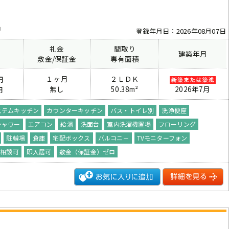
中
登録年月日：2026年08月07日
礼金
間取り
建築年月
費
敷金/保証金
専有面積
１ヶ月
２ＬＤＫ
円
無し
50.38m²
2026年7月
円
ステムキッチン
カウンターキッチン
バス・トイレ別
洗浄便座
シャワー
エアコン
給湯
洗面台
室内洗濯機置場
フローリング
駐輪場
倉庫
宅配ボックス
バルコニ－
TVモニターフォン
ト相談可
即入居可
敷金（保証金）ゼロ