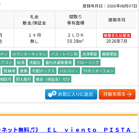
中
登録年月日：2026年08月07日
礼金
間取り
建築年月
費
敷金/保証金
専有面積
１ヶ月
２ＬＤＫ
円
無し
50.38m²
2026年7月
円
ッチン
カウンターキッチン
バス・トイレ別
洗浄便座
暖房便座
エアコン
給湯
洗面台
室内洗濯機置場
フローリング
駐輪場
倉庫
宅配ボックス
バルコニ－
TVモニターフォン
ト相談可
即入居可
敷金（保証金）ゼロ
ーネット無料♬》 ＥＬ ｖｉｅｎｔｏ ＰＩＳＴＡ