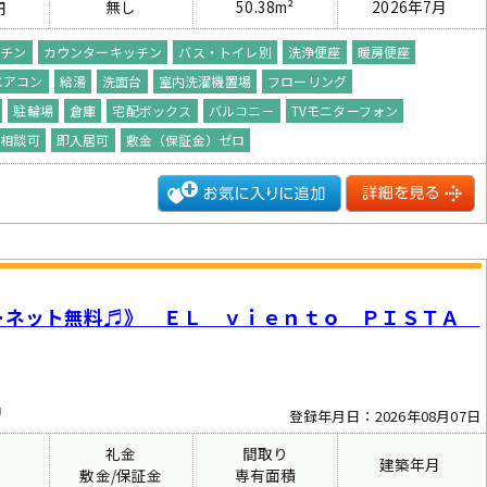
無し
50.38m²
2026年7月
円
ッチン
カウンターキッチン
バス・トイレ別
洗浄便座
暖房便座
エアコン
給湯
洗面台
室内洗濯機置場
フローリング
駐輪場
倉庫
宅配ボックス
バルコニ－
TVモニターフォン
ト相談可
即入居可
敷金（保証金）ゼロ
ーネット無料♬》 ＥＬ ｖｉｅｎｔｏ ＰＩＳＴＡ
中
登録年月日：2026年08月07日
礼金
間取り
建築年月
費
敷金/保証金
専有面積