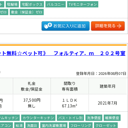
ト
駐輪場
宅配ボックス
バルコニ－
TVモニターフォン
ゼロ
敷金（保証金）ゼロ
ット無料☆ペット可》 フォルティア．ｍ ２０２号室
中
登録年月日：2026年08月07日
礼金
間取り
建築年月
費
敷金/保証金
専有面積
37,500円
１ＬＤＫ
円
2021年7月
無し
67.13m²
円
テムキッチン
カウンターキッチン
バス・トイレ別
洗浄便座
暖房便座
エアコン
給湯
洗面台
室内洗濯機置場
フローリング
クロ－ゼット