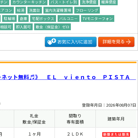
ッチン
カウンターキッチン
バス・トイレ別
洗浄便座
暖房便座
エアコン
給湯
洗面台
室内洗濯機置場
フローリング
駐輪場
倉庫
宅配ボックス
バルコニ－
TVモニターフォン
ト相談可
即入居可
敷金（保証金）ゼロ
ーネット無料♬》 ＥＬ ｖｉｅｎｔｏ ＰＩＳＴＡ
中
登録年月日：2026年08月07日
礼金
間取り
建築年月
費
敷金/保証金
専有面積
１ヶ月
２ＬＤＫ
円