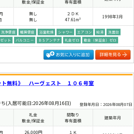
費
敷金/保証金
専有面積
無し
２ＤＫ
円
1998年3月
無し
47.61m²
円
洗浄便座
暖房便座
浴室乾燥
シャワー
エアコン
給湯
洗面台
－ゼット
バルコニ－
ＢＳアンテナ
礼金ゼロ
敷金（保証金）ゼロ
ット無料》 ハーヴェスト １０６号室
ち(入居可能日:2026年08月16日)
登録年月日：2026年08月07日
礼金
間取り
建築年月
費
敷金/保証金
専有面積
26,000円
１Ｋ
円