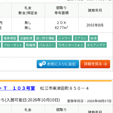
礼金
間取り
建築年月
費
敷金/保証金
専有面積
無し
２ＤＫ
円
2003年8月
無し
42.77m²
円
座
暖房便座
浴室乾燥
追い炊き機能
シャワー
エアコン
給湯
グ
クロ－ゼット
駐輪場
バルコニ－
TVモニターフォン
ＢＳアンテナ
・Ｔ １０３号室
松江市東津田町８５０－４
ち(入居可能日:2026年10月10日)
登録年月日：2026年08月07日
礼金
間取り
建築年月