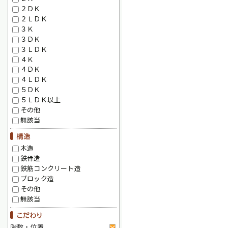
２ＤＫ
２ＬＤＫ
３Ｋ
３ＤＫ
３ＬＤＫ
４Ｋ
４ＤＫ
４ＬＤＫ
５ＤＫ
５ＬＤＫ以上
その他
無該当
木造
鉄骨造
鉄筋コンクリート造
ブロック造
その他
無該当
階数・位置