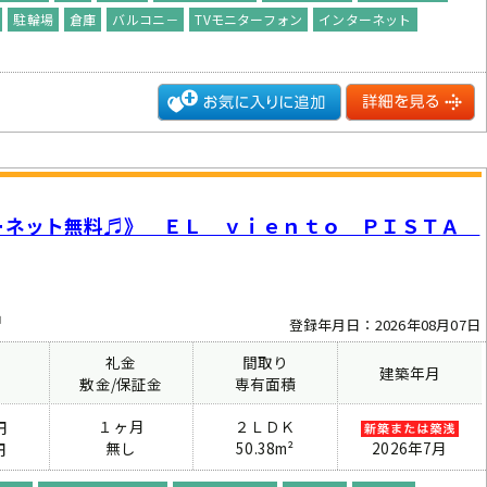
駐輪場
倉庫
バルコニ－
TVモニターフォン
インターネット
ーネット無料♬》 ＥＬ ｖｉｅｎｔｏ ＰＩＳＴＡ
中
登録年月日：2026年08月07日
礼金
間取り
建築年月
費
敷金/保証金
専有面積
１ヶ月
２ＬＤＫ
円
無し
50.38m²
2026年7月
円