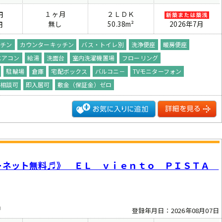
１ヶ月
２ＬＤＫ
円
無し
50.38m²
2026年7月
円
ッチン
カウンターキッチン
バス・トイレ別
洗浄便座
暖房便座
エアコン
給湯
洗面台
室内洗濯機置場
フローリング
駐輪場
倉庫
宅配ボックス
バルコニ－
TVモニターフォン
ト相談可
即入居可
敷金（保証金）ゼロ
ーネット無料♬》 ＥＬ ｖｉｅｎｔｏ ＰＩＳＴＡ
中
登録年月日：2026年08月07日