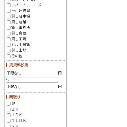
アパート、コーポ
一戸建借家
貸し駐車場
貸し店舗
貸し事務所
貸し倉庫
貸し工場
ビル１棟貸
貸し土地
その他
円
～
円
1R
１Ｋ
１ＤＫ
１ＬＤＫ
２Ｋ