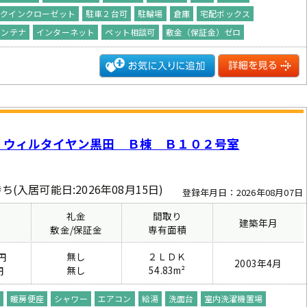
ークインクローゼット
駐車２台可
駐輪場
倉庫
宅配ボックス
アンテナ
インターネット
ペット相談可
敷金（保証金）ゼロ
 ウィルタイヤン黒田 Ｂ棟 Ｂ１０２号室
ち(入居可能日:2026年08月15日)
登録年月日：2026年08月07日
礼金
間取り
建築年月
費
敷金/保証金
専有面積
無し
２ＬＤＫ
円
2003年4月
無し
54.83m²
円
座
暖房便座
シャワー
エアコン
給湯
洗面台
室内洗濯機置場