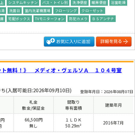
以上
システムキッチン
バス・トイレ別
洗浄便座
暖房便座
浴室乾燥
給湯
洗面台
室内洗濯機置場
フローリング
クロ－ゼット
倉庫
宅配ボックス
TVモニターフォン
防犯カメラ
ＢＳアンテナ
ット無料！》 メディオ・ヴェルソＡ １０４号室
ち(入居可能日:2026年09月10日)
登録年月日：2026年08月07日
礼金
間取り
建築年月
費
敷金/保証金
専有面積
66,500円
１ＬＤＫ
万円
2016年7月
無し
50.29m²
円