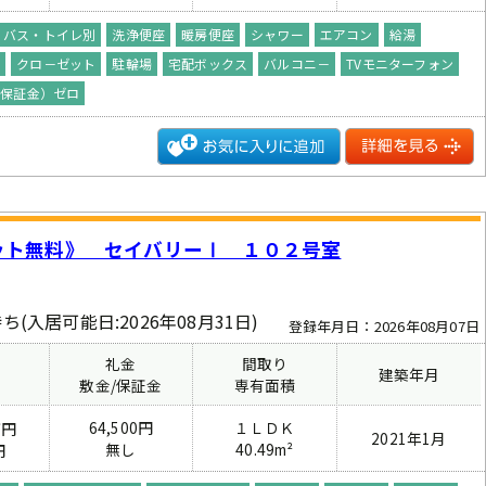
バス・トイレ別
洗浄便座
暖房便座
シャワー
エアコン
給湯
グ
クロ－ゼット
駐輪場
宅配ボックス
バルコニ－
TVモニターフォン
（保証金）ゼロ
ット無料》 セイバリーⅠ １０２号室
ち(入居可能日:2026年08月31日)
登録年月日：2026年08月07日
礼金
間取り
建築年月
費
敷金/保証金
専有面積
64,500円
１ＬＤＫ
万円
2021年1月
無し
40.49m²
円