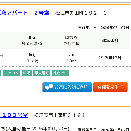
近藤アパート ２号室
松江市矢田町１９２－６
中
登録年月日：2026年08月07日
礼金
間取り
建築年月
費
敷金/保証金
専有面積
無し
２Ｋ
円
1975年12月
１ヶ月
37m²
ー
エアコン
給湯
即入居可
礼金ゼロ
 １０３号室
松江市西川津町２１６１
ち(入居可能日:2026年09月20日)
登録年月日：2026年08月07日