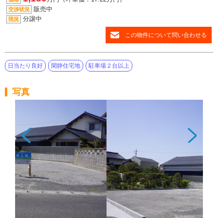
販売中
交渉状況
分譲中
現況
この物件について問い合わせる
日当たり良好
閑静住宅地
駐車場２台以上
写真