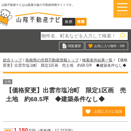
このページの本文へ
山陰不動産ナビは山陰最大級の不動産情報サイトです。
メニュー
閲覧履歴
お気に入り物件：
0
件
現
総合トップ
/
島根県の売買不動産情報トップ
/
検索条件結果一覧
/
【価格
在
変更】出雲市塩冶町 限定1区画 売土地 約68.5坪 ◆建築条件なし◆
の
位
置：
土地
【価格変更】出雲市塩冶町 限定1区画 売
土地 約68.5坪 ◆建築条件なし◆
お気に入りに追加
1,180
万円（坪単価：17.22万円）
価格