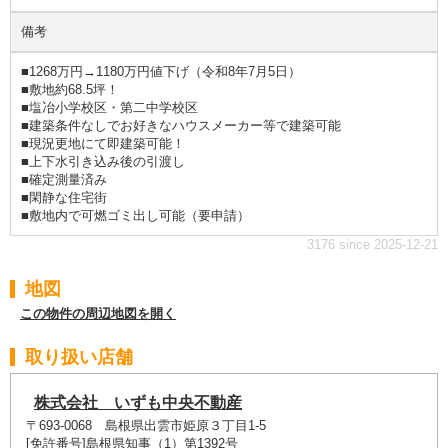
備考
■1268万円→1180万円値下げ（令和8年7月5日）
■敷地約68.5坪！
■塩冶小学校区・第二中学校区
■建築条件なしでお好きなハウスメーカー等で建築可能
■現況更地にて即建築可能！
■上下水引き込み後の引渡し
■確定測量済み
■閑静な住宅街
■敷地内で可燃ゴミ出し可能（要申請）
3176 since 2025-12-21
地図
この物件の周辺地図を開く
取り扱い店舗
株式会社 いずも中央不動産
〒693-0068 島根県出雲市姫原３丁目1-5
[免許番号]島根県知事（1）第1392号