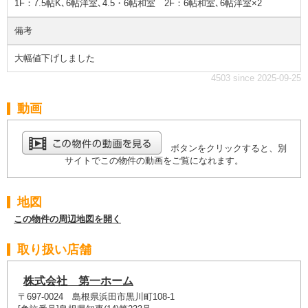
1F：7.5帖K､6帖洋室､4.5・6帖和室 2F：6帖和室､6帖洋室×2
備考
大幅値下げしました
4503 since 2025-09-25
動画
ボタンをクリックすると、別
サイトでこの物件の動画をご覧になれます。
地図
この物件の周辺地図を開く
取り扱い店舗
株式会社 第一ホーム
〒697-0024 島根県浜田市黒川町108-1