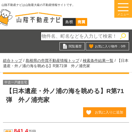
このページの本文へ
山陰不動産ナビは山陰最大級の不動産情報サイトです。
メニュー
閲覧履歴
お気に入り物件：
0
件
現
総合トップ
/
島根県の売買不動産情報トップ
/
検索条件結果一覧
/
【日本
在
遺産・外ノ浦の海を眺める】R第71弾 外ノ浦売家
の
位
置：
中古一戸建住宅
【日本遺産・外ノ浦の海を眺める】R第71
弾 外ノ浦売家
お気に入りに追加
841.4
万円
価格