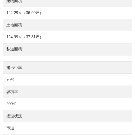
建物面積
122.29㎡（36.99坪）
土地面積
124.99㎡（37.81坪）
私道面積
建ぺい率
70％
容積率
200％
接道状況
市道