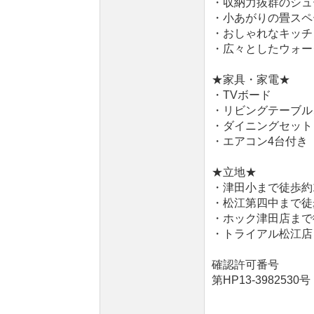
・収納力抜群のシュ
・小あがりの畳スペ
・おしゃれなキッチ
・広々としたウォー
★家具・家電★
・TVボード
・リビングテーブル
・ダイニングセット
・エアコン4台付き
★立地★
・津田小まで徒歩約
・松江第四中まで徒
・ホック津田店まで
・トライアル松江店
確認許可番号
第HP13-3982530号