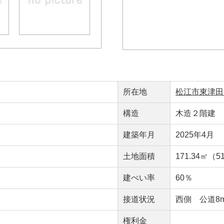
所在地
松江市東津田町
構造
木造２階建
建築年月
2025年4月
）
土地面積
171.34㎡（5
建ぺい率
60％
接道状況
西側 公道8
権利金