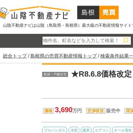
このページの本文へ
山陰不動産ナビは山陰（鳥取県・島根県）最大級の不動産情報サイト
現
総合トップ
/
島根県の売買不動産情報トップ
/
検索条件結果
在
の
★R8.6.8価格
新築一戸建住宅
位
置：
3,690
万円
販売中
価格
交渉状況
現
プロパンガス
冷房
暖房
エアコン
オール電化