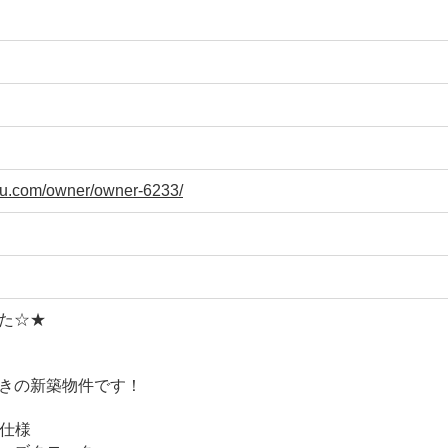
taku.com/owner/owner-6233/
た☆★
）
きの新築物件です！
H仕様