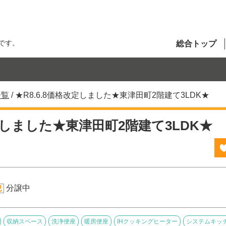
です。
総合トップ
一覧
/
★R8.6.8価格改定しました★東津田町2階建て3LDK★
改定しました★東津田町2階建て3LDK★
分譲中
況
収納スペース
洗浄便座
暖房便座
IHクッキングヒーター
システムキッ