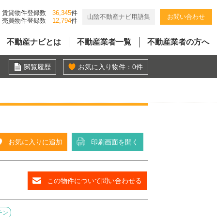
賃貸物件登録数
36,345
件
山陰不動産ナビ用語集
お問い合わせ
売買物件登録数
12,794
件
不動産ナビとは
不動産業者一覧
不動産業者の方へ
閲覧履歴
お気に入り物件：
0
件
お気に入りに追加
印刷画面を開く
この物件について問い合わせる
チン