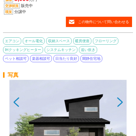
販売中
交渉状況
分譲中
現況
この物件について問い合わせる
エアコン
オール電化
収納スペース
暖房便座
フローリング
IHクッキングヒーター
システムキッチン
追い炊き
ペット相談可
楽器相談可
日当たり良好
閑静住宅地
写真