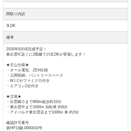
間取り内訳
3LDK
備考
2026年8月頃完成予定！
東出雲IC近くに2階建ての3LDKが登場します！
★主な仕様★
・オール電化、ZEH仕様
・土間収納、パントリースペース
・W.I.Cやファミクロ付き
・エアコン2台付き
★立地★
・出雲郷小まで800m徒歩約10分
・東出雲中まで1600m 自転車 約8分
・アイパルテ東出雲店まで1000m 車 約3分
確認許可番号
第HP13確-0000010号