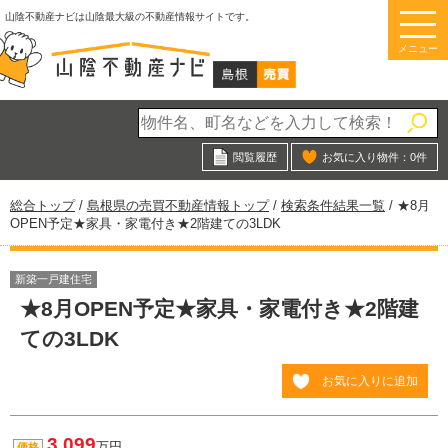
このページの本文へ
山陰不動産ナビは山陰最大級の不動産情報サイトです。
メニュー
閲覧履歴
お気に入り物件：
0
件
現
総合トップ
/
島根県の売買不動産情報トップ
/
検索条件結果一覧
/
★8月
在
OPEN予定★家具・家電付き★2階建ての3LDK
の
位
置：
新築一戸建住宅
★8月OPEN予定★家具・家電付き★2階建
ての3LDK
お気に入りに追加
3,099
万円
価格