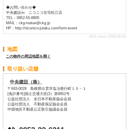
◆お問い合わせ◆
中央建設㈱ ニコニコ住宅松江店
TEL：0852-55-8800
MAIL：ckg-matue@ckg.jp
HP：http://niconico-jutaku.com/form-event
1421 since 2026-05-03
地図
この物件の周辺地図を開く
取り扱い店舗
中央建設（株）
〒693-0028 島根県出雲市塩冶善行町１０－１
[免許番号]国土交通大臣(3）第8852号
公益社団法人 全日本不動産協会会員
公益社団法人 不動産保証協会会員
中国地区不動産公正取引協議会会員