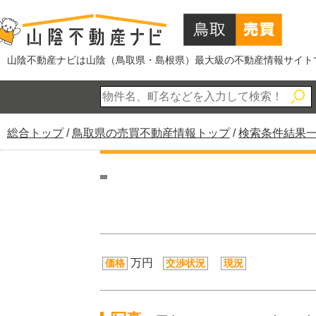
このページの本文へ
山陰不動産ナビは山陰（鳥取県・島根県）最大級の不動産情報サイト
現
総合トップ
/
鳥取県の売買不動産情報トップ
/
検索条件結果
在
の
位
置：
万円
価格
交渉状況
現況