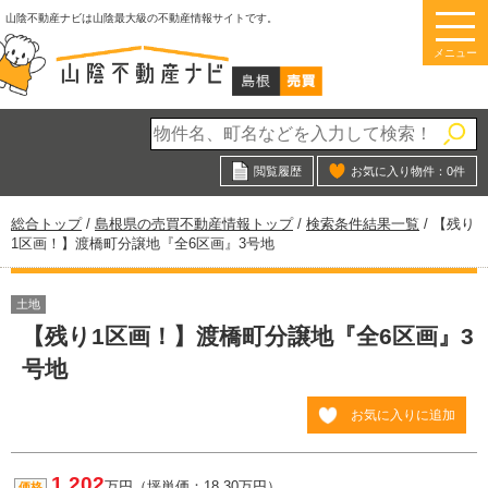
このページの本文へ
山陰不動産ナビは山陰最大級の不動産情報サイトです。
メニュー
閲覧履歴
お気に入り物件：
0
件
現
総合トップ
/
島根県の売買不動産情報トップ
/
検索条件結果一覧
/
【残り
在
1区画！】渡橋町分譲地『全6区画』3号地
の
位
置：
土地
【残り1区画！】渡橋町分譲地『全6区画』3
号地
お気に入りに追加
1,202
万円（坪単価：18.30万円）
価格