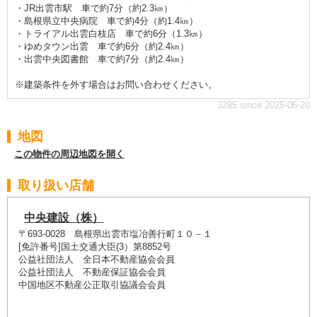
・JR出雲市駅 車で約7分（約2.3㎞）
・島根県立中央病院 車で約4分（約1.4㎞）
・トライアル出雲白枝店 車で約6分（1.3㎞）
・ゆめタウン出雲 車で約6分（約2.4㎞）
・出雲中央図書館 車で約7分（約2.4㎞）
※建築条件を外す場合はお問い合わせください。
3285 since 2025-06-20
地図
この物件の周辺地図を開く
取り扱い店舗
中央建設（株）
〒693-0028 島根県出雲市塩冶善行町１０－１
[免許番号]国土交通大臣(3）第8852号
公益社団法人 全日本不動産協会会員
公益社団法人 不動産保証協会会員
中国地区不動産公正取引協議会会員