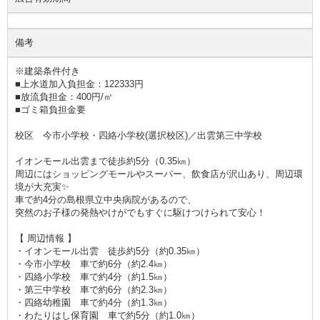
備考
※建築条件付き
■上水道加入負担金：122333円
■放流負担金：400円/㎡
■ゴミ箱負担金要
校区 今市小学校・四絡小学校(選択校区)／出雲第三中学校
イオンモール出雲まで徒歩約5分（0.35㎞）
周辺にはショッピングモールやスーパー、飲食店が沢山あり、周辺環
境が大充実✨
車で約4分の島根県立中央病院があるので、
突然のお子様の発熱やけがでもすぐに駆けつけられて安心！
【 周辺情報 】
・イオンモール出雲 徒歩約5分（約0.35㎞）
・今市小学校 車で約6分（約2.4㎞）
・四絡小学校 車で約4分（約1.5㎞）
・第三中学校 車で約6分（約2.3㎞）
・四絡幼稚園 車で約4分（約1.3㎞）
・わたりはし保育園 車で約5分（約1.0㎞）