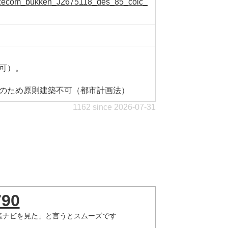
ge-2ecom_bukken_J2675118_des_85_colc_
可）。
のため原則建築不可（都市計画法）
1162 since 2026-07-31
790
産ナビを見た」と言うとスムーズです