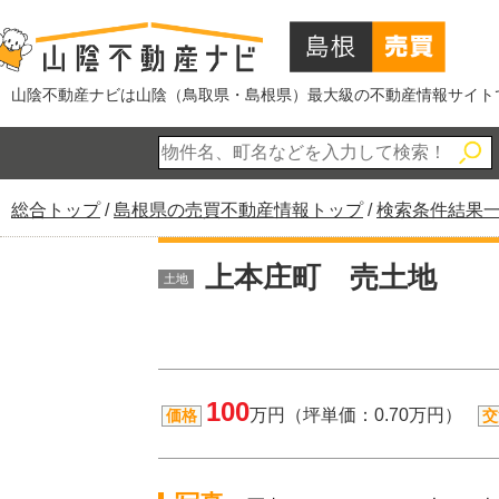
このページの本文へ
山陰不動産ナビは山陰（鳥取県・島根県）最大級の不動産情報サイト
現
総合トップ
/
島根県の売買不動産情報トップ
/
検索条件結果
在
の
上本庄町 売土地
土地
位
置：
100
万円（坪単価：0.70万円）
価格
交