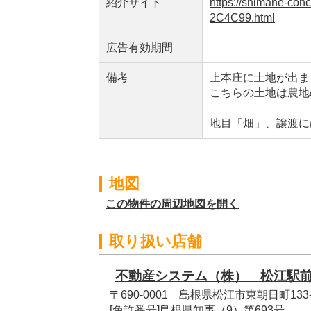
紹介サイト
https://shimane-co
2C4C99.html
広告有効期間
備考
上本庄に土地が出ま
こちらの土地は農地
地目「畑」、譲渡に
地図
この物件の周辺地図を開く
取り扱い店舗
不動産システム（株） 松江駅
〒690-0001 島根県松江市東朝日町133-
[免許番号]島根県知事（9）第693号