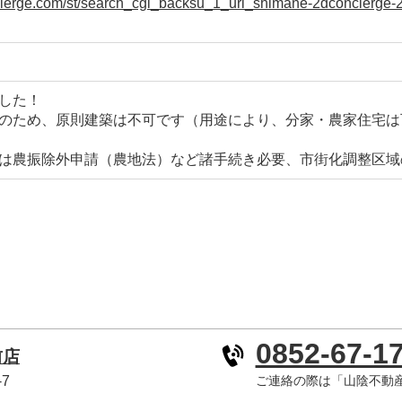
ncierge.com/st/search_cgi_backsu_1_url_shimane-2dconcier
した！
のため、原則建築は不可です（用途により、分家・農家住宅は
は農振除外申請（農地法）など諸手続き必要、市街化調整区域
0852-67-1
前店
7
ご連絡の際は「山陰不動