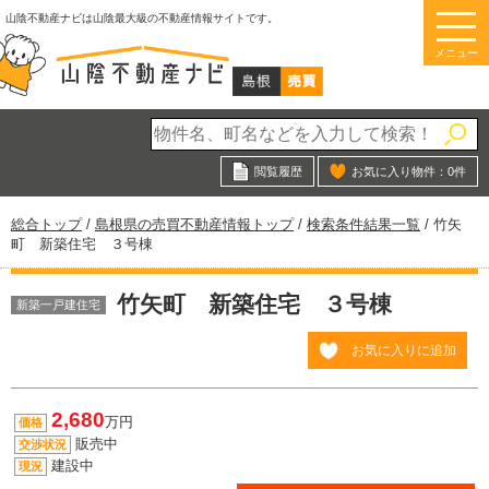
このページの本文へ
山陰不動産ナビは山陰最大級の不動産情報サイトです。
メニュー
閲覧履歴
お気に入り物件：
0
件
現
総合トップ
/
島根県の売買不動産情報トップ
/
検索条件結果一覧
/
竹矢
在
町 新築住宅 ３号棟
の
位
竹矢町 新築住宅 ３号棟
置：
新築一戸建住宅
お気に入りに追加
2,680
万円
価格
販売中
交渉状況
建設中
現況