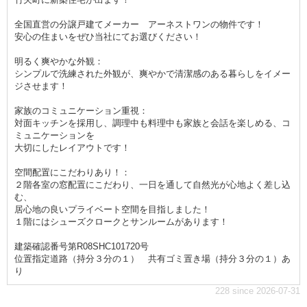
全国直営の分譲戸建てメーカー アーネストワンの物件です！
安心の住まいをぜひ当社にてお選びください！
明るく爽やかな外観：
シンプルで洗練された外観が、爽やかで清潔感のある暮らしをイメー
ジさせます！
家族のコミュニケーション重視：
対面キッチンを採用し、調理中も料理中も家族と会話を楽しめる、コ
ミュニケーションを
大切にしたレイアウトです！
空間配置にこだわりあり！：
２階各室の窓配置にこだわり、一日を通して自然光が心地よく差し込
む、
居心地の良いプライベート空間を目指しました！
１階にはシューズクロークとサンルームがあります！
建築確認番号第R08SHC101720号
位置指定道路（持分３分の１） 共有ゴミ置き場（持分３分の１）あ
り
228 since 2026-07-31