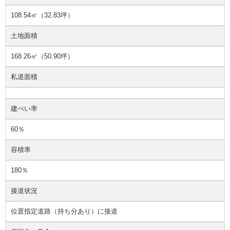
108.54㎡（32.83坪）
土地面積
168.26㎡（50.90坪）
私道面積
建ぺい率
60％
容積率
180％
接道状況
位置指定道路（持ち分あり）に接道