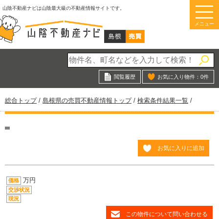
このページの本文へ
山陰不動産ナビは山陰最大級の不動産情報サイトです。
メニュー
閲覧履歴
お気に入り物件：
0
件
現
総合トップ
/
島根県の売買不動産情報トップ
/
検索条件結果一覧
/
在
の
位
置：
お気に入りに追加
万円
価格
交渉状況
現況
この物件について問い合わせる