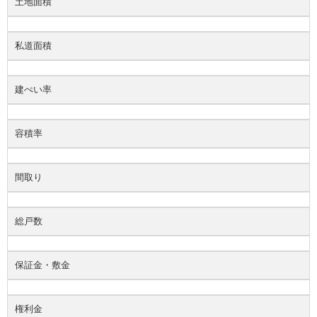
土地面積
私道面積
建ぺい率
容積率
間取り
総戸数
保証金・敷金
権利金