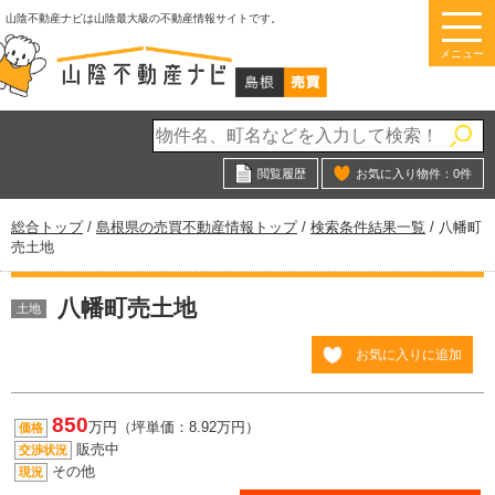
このページの本文へ
山陰不動産ナビは山陰最大級の不動産情報サイトです。
メニュー
閲覧履歴
お気に入り物件：
0
件
現
総合トップ
/
島根県の売買不動産情報トップ
/
検索条件結果一覧
/
八幡町
在
売土地
の
位
八幡町売土地
置：
土地
お気に入りに追加
850
万円（坪単価：8.92万円）
価格
販売中
交渉状況
その他
現況