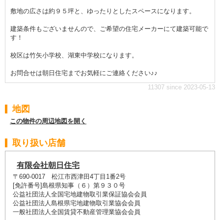
敷地の広さは約９５坪と、ゆったりとしたスペースになります。
建築条件もございませんので、ご希望の住宅メーカーにて建築可能で
す！
校区は竹矢小学校、湖東中学校になります。
お問合せは朝日住宅までお気軽にご連絡ください♪♪
11307 since 2023-05-13
地図
この物件の周辺地図を開く
取り扱い店舗
有限会社朝日住宅
〒690-0017 松江市西津田4丁目1番2号
[免許番号]島根県知事（６）第９３０号
公益社団法人全国宅地建物取引業保証協会会員
公益社団法人島根県宅地建物取引業協会会員
一般社団法人全国賃貸不動産管理業協会会員