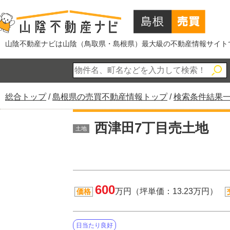
このページの本文へ
山陰不動産ナビは山陰（鳥取県・島根県）最大級の不動産情報サイト
現
総合トップ
/
島根県の売買不動産情報トップ
/
検索条件結果
在
の
西津田7丁目売土地
土地
位
置：
600
万円（坪単価：13.23万円）
価格
日当たり良好