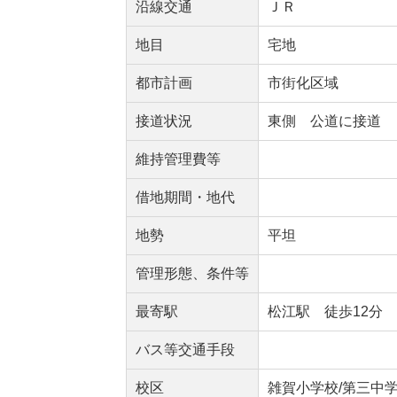
沿線交通
ＪＲ
地目
宅地
都市計画
市街化区域
接道状況
東側 公道に接道
維持管理費等
借地期間・地代
地勢
平坦
管理形態、条件等
最寄駅
松江駅 徒歩12分
バス等交通手段
校区
雑賀小学校/第三中