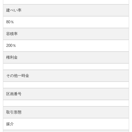
建ぺい率
80％
容積率
200％
権利金
その他一時金
区画番号
取引形態
媒介