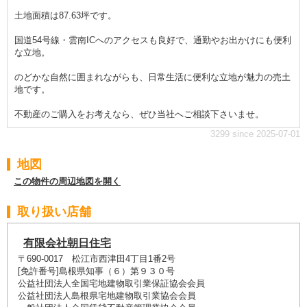
土地面積は87.63坪です。
国道54号線・雲南ICへのアクセスも良好で、通勤やお出かけにも便利
な立地。
のどかな自然に囲まれながらも、日常生活に便利な立地が魅力の売土
地です。
不動産のご購入をお考えなら、ぜひ当社へご相談下さいませ。
3299 since 2025-07-01
地図
この物件の周辺地図を開く
取り扱い店舗
有限会社朝日住宅
〒690-0017 松江市西津田4丁目1番2号
[免許番号]島根県知事（６）第９３０号
公益社団法人全国宅地建物取引業保証協会会員
公益社団法人島根県宅地建物取引業協会会員