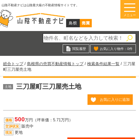
このページの本文へ
山陰不動産ナビは山陰最大級の不動産情報サイトです。
メニュー
閲覧履歴
お気に入り物件：
0
件
現
総合トップ
/
島根県の売買不動産情報トップ
/
検索条件結果一覧
/
三刀屋
在
町三刀屋売土地
の
位
三刀屋町三刀屋売土地
置：
土地
お気に入りに追加
500
万円（坪単価：5.71万円）
価格
販売中
交渉状況
更地
現況