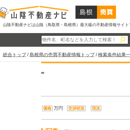
このページの本文へ
山陰不動産ナビは山陰（鳥取県・島根県）最大級の不動産情報サイト
現
総合トップ
/
島根県の売買不動産情報トップ
/
検索条件結果
在
の
位
置：
万円
価格
交渉状況
現況