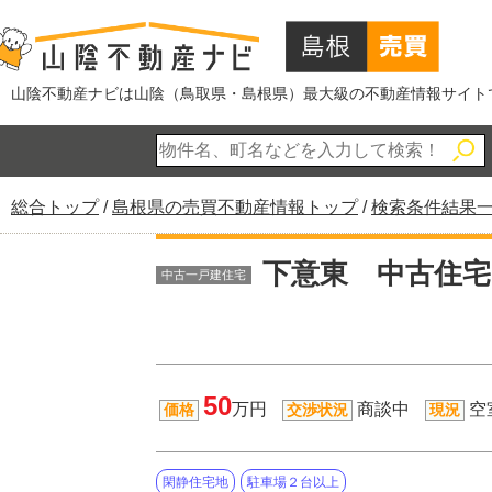
このページの本文へ
山陰不動産ナビは山陰（鳥取県・島根県）最大級の不動産情報サイト
現
総合トップ
/
島根県の売買不動産情報トップ
/
検索条件結果
在
の
下意東 中古住宅
中古一戸建住宅
位
置：
50
万円
商談中
空
価格
交渉状況
現況
閑静住宅地
駐車場２台以上