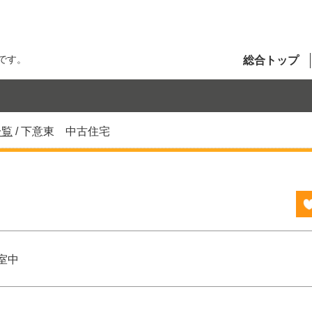
です。
総合トップ
一覧
/
下意東 中古住宅
室中