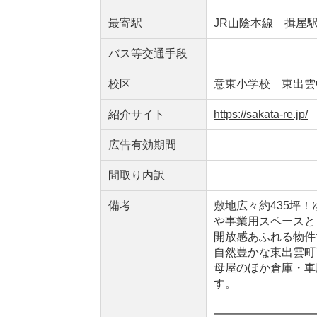
最寄駅
JR山陰本線 揖屋
バス等交通手段
校区
意東小学校 東出雲
紹介サイト
https://sakata-re.jp/
広告有効期間
間取り内訳
備考
敷地広々約435坪
や事業用スペースと
開放感あふれる物件
自然豊かな東出雲町
母屋のほか倉庫・車
す。
━━━━━━━━━