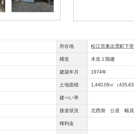
所在地
松江市東出雲町下意東
構造
木造２階建
建築年月
1974年
）
土地面積
1,440.09㎡（435.
建ぺい率
接道状況
北西側 公道 幅員約
権利金