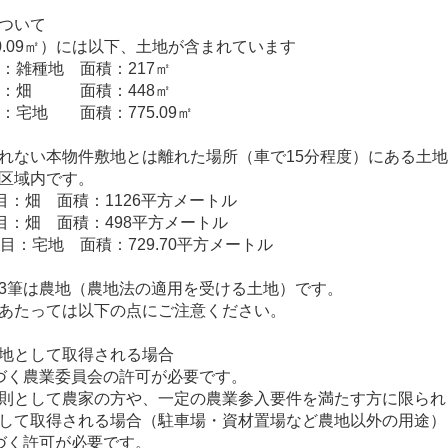
ついて
0.09㎡）には以下、土地が含まれています
目：雑種地 面積：217㎡
地目：畑 面積：448㎡
目：宅地 面積：775.09㎡
れない本物件敷地とは離れた場所（車で15分程度）にある土地
区域内です。
地目：畑 面積：1126平方メートル
 地目：畑 面積：498平方メートル
地目：宅地 面積：729.70平方メートル
3筆は農地（農地法の適用を受ける土地）です。
あたっては以下の点にご注意ください。
地として取得される場合
づく農業委員会の許可が必要です。
則として農家の方や、一定の農業参入要件を満たす方に限られ
して取得される場合（駐車場・資材置場など農地以外の用途）
づく許可が必要です。