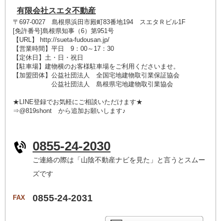
有限会社スエタ不動産
〒697-0027 島根県浜田市殿町83番地194 スエタＲビル1F
[免許番号]島根県知事（6）第951号
【URL】 http://sueta-fudousan.jp/
【営業時間】平日 9：00～17：30
【定休日】土・日・祝日
【駐車場】建物横のお客様駐車場をご利用くださいませ。
【加盟団体】公益社団法人 全国宅地建物取引業保証協会
公益社団法人 島根県宅地建物取引業協会
★LINE登録でお気軽にご相談いただけます★
⇒@819shont から追加お願いします♪
0855-24-2030
ご連絡の際は「山陰不動産ナビを見た」と言うとスムー
ズです
0855-24-2031
FAX