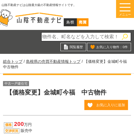
このページの本文へ
山陰不動産ナビは山陰最大級の不動産情報サイトです。
メニュー
閲覧履歴
お気に入り物件：
0
件
現
総合トップ
/
島根県の売買不動産情報トップ
/
【価格変更】金城町今福
在
中古物件
の
位
置：
中古一戸建住宅
【価格変更】金城町今福 中古物件
お気に入りに追加
200
万円
価格
販売中
交渉状況