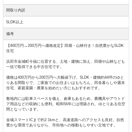
間取り内訳
5LDK以上
備考
【400万円→200万円へ価格改定】田畑・山林付き！自然豊かな5LDK
住宅
浜田市金城町今福に位置する、土地・建物に加え、田畑や山林なども
一括で取得できる中古住宅です。
価格は400万円から200万円へ大幅値下げ。5LDK・建物約44坪のゆと
りある間取りで、ご家族でのお住まいはもちろん、田舎暮らしや週末
住宅、家庭菜園・農業を始めたい方にもおすすめです。
敷地内には駐車スペースを備え、倉庫もあるため、農機具やアウトド
ア用品などの収納にも便利。昭和56年には増築され、ゆとりある住空
間となっています。
金城スマートICまで約2.1kmと、高速道路へのアクセスも良好。自然
豊かな環境でありながら、市街地への移動もしやすい立地です。