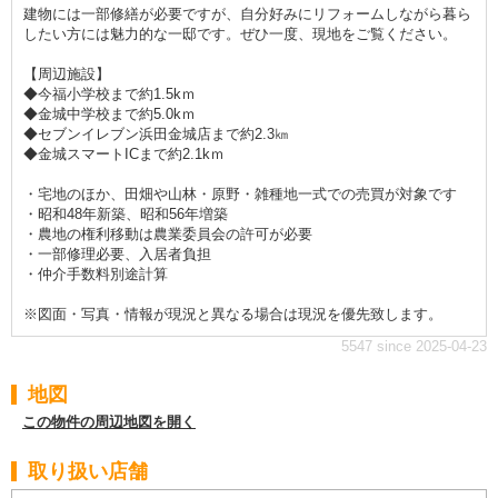
建物には一部修繕が必要ですが、自分好みにリフォームしながら暮ら
したい方には魅力的な一邸です。ぜひ一度、現地をご覧ください。
【周辺施設】
◆今福小学校まで約1.5kｍ
◆金城中学校まで約5.0kｍ
◆セブンイレブン浜田金城店まで約2.3㎞
◆金城スマートICまで約2.1kｍ
・宅地のほか、田畑や山林・原野・雑種地一式での売買が対象です
・昭和48年新築、昭和56年増築
・農地の権利移動は農業委員会の許可が必要
・一部修理必要、入居者負担
・仲介手数料別途計算
※図面・写真・情報が現況と異なる場合は現況を優先致します。
5547 since 2025-04-23
地図
この物件の周辺地図を開く
取り扱い店舗