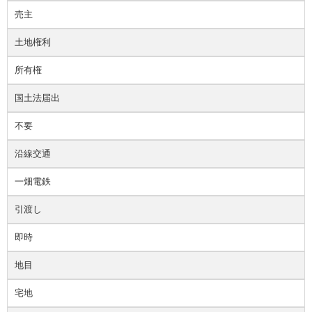
売主
土地権利
所有権
国土法届出
不要
沿線交通
一畑電鉄
引渡し
即時
地目
宅地