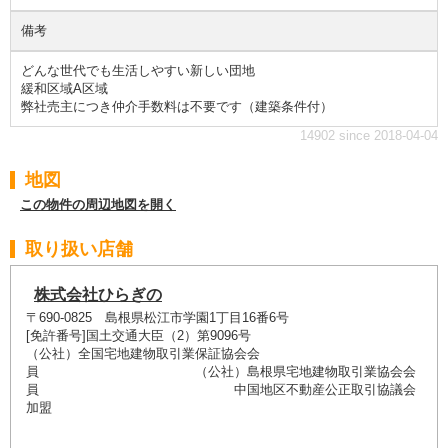
備考
どんな世代でも生活しやすい新しい団地
緩和区域A区域
弊社売主につき仲介手数料は不要です（建築条件付）
14902 since 2018-04-04
地図
この物件の周辺地図を開く
取り扱い店舗
株式会社ひらぎの
〒690-0825 島根県松江市学園1丁目16番6号
[免許番号]国土交通大臣（2）第9096号
（公社）全国宅地建物取引業保証協会会
員 （公社）島根県宅地建物取引業協会会
員 中国地区不動産公正取引協議会
加盟