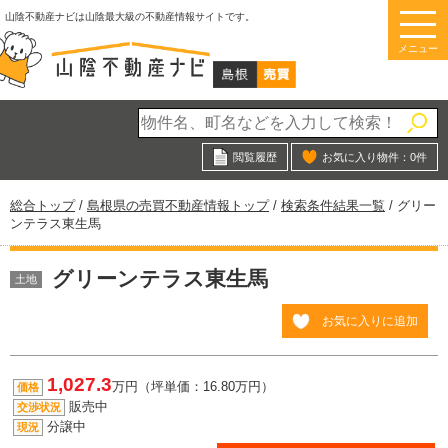
このページの本文へ
山陰不動産ナビは山陰最大級の不動産情報サイトです。
メニュー
閲覧履歴
お気に入り物件：
0
件
現
総合トップ
/
島根県の売買不動産情報トップ
/
検索条件結果一覧
/
グリー
在
ンテラス東生馬
の
位
グリーンテラス東生馬
置：
土地
お気に入りに追加
1,027.3
万円（坪単価：16.80万円）
価格
販売中
交渉状況
分譲中
現況