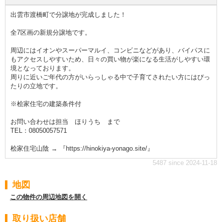
出雲市渡橋町で分譲地が完成しました！
全7区画の新規分譲地です。
周辺にはイオンやスーパーマルイ、コンビニなどがあり、バイパスに
もアクセスしやすいため、日々の買い物が楽になる生活がしやすい環
境となっております。
周りに近いご年代の方がいらっしゃる中で子育てされたい方にはぴっ
たりの立地です。
※桧家住宅の建築条件付
お問い合わせは担当 ほりうち まで
TEL：08050057571
桧家住宅山陰 → 『https://hinokiya-yonago.site/』
5487 since 2024-11-18
地図
この物件の周辺地図を開く
取り扱い店舗