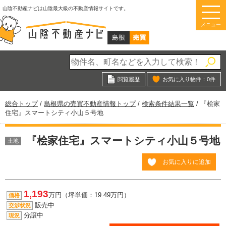
このページの本文へ
山陰不動産ナビは山陰最大級の不動産情報サイトです。
メニュー
閲覧履歴
お気に入り物件：
0
件
現
総合トップ
/
島根県の売買不動産情報トップ
/
検索条件結果一覧
/
『桧家
在
住宅』スマートシティ小山５号地
の
位
『桧家住宅』スマートシティ小山５号地
置：
土地
お気に入りに追加
1,193
万円（坪単価：19.49万円）
価格
販売中
交渉状況
分譲中
現況