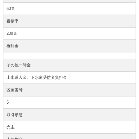
60％
容積率
200％
権利金
その他一時金
上水道入金、下水道受益者負担金
区画番号
5
取引形態
売主