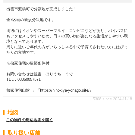
出雲市渡橋町で分譲地が完成しました！
全7区画の新規分譲地です。
周辺にはイオンやスーパーマルイ、コンビニなどがあり、バイパスに
もアクセスしやすいため、日々の買い物が楽になる生活がしやすい環
境となっております。
周りに近いご年代の方がいらっしゃる中で子育てされたい方にはぴっ
たりの立地です。
※桧家住宅の建築条件付
お問い合わせは担当 ほりうち まで
TEL：08050057571
桧家住宅山陰 → 『https://hinokiya-yonago.site/』
5308 since 2024-11-18
地図
この物件の周辺地図を開く
取り扱い店舗