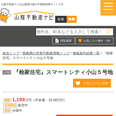
このページの本文へ
山陰不動産ナビは山陰最大級の不動産情報サイトです。
メニュー
閲覧履歴
お気に入り物件：
0
件
現
総合トップ
/
島根県の売買不動産情報トップ
/
検索条件結果一覧
/
『桧家
在
住宅』スマートシティ小山５号地
の
位
『桧家住宅』スマートシティ小山５号地
置：
土地
お気に入りに追加
1,193
万円（坪単価：19.49万円）
価格
販売中
交渉状況
分譲中
現況