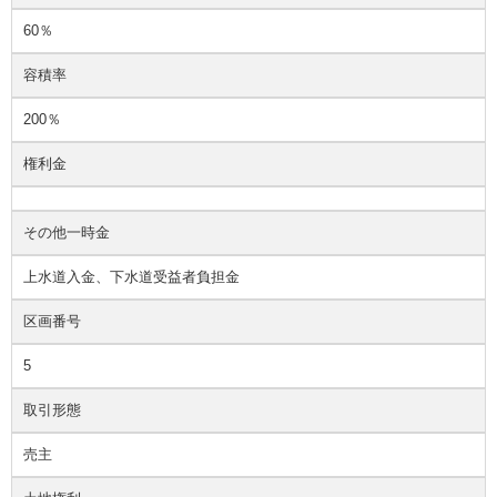
60％
容積率
200％
権利金
その他一時金
上水道入金、下水道受益者負担金
区画番号
5
取引形態
売主