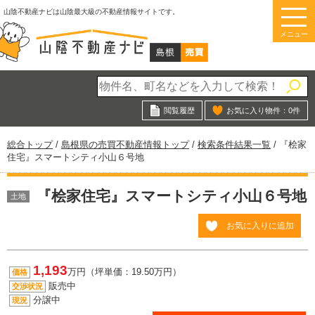
このページの本文へ
山陰不動産ナビは山陰最大級の不動産情報サイトです。
メニュー
閲覧履歴
お気に入り物件：
0
件
現
総合トップ
/
島根県の売買不動産情報トップ
/
検索条件結果一覧
/
『桧家
在
住宅』スマートシティ小山６号地
の
位
『桧家住宅』スマートシティ小山６号地
置：
土地
お気に入りに追加
1,193
万円（坪単価：19.50万円）
価格
販売中
交渉状況
分譲中
現況