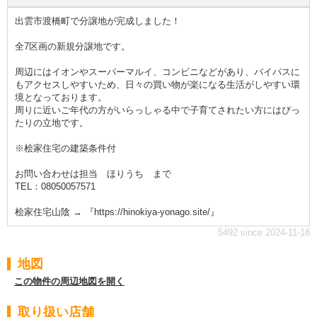
出雲市渡橋町で分譲地が完成しました！
全7区画の新規分譲地です。
周辺にはイオンやスーパーマルイ、コンビニなどがあり、バイパスに
もアクセスしやすいため、日々の買い物が楽になる生活がしやすい環
境となっております。
周りに近いご年代の方がいらっしゃる中で子育てされたい方にはぴっ
たりの立地です。
※桧家住宅の建築条件付
お問い合わせは担当 ほりうち まで
TEL：08050057571
桧家住宅山陰 → 『https://hinokiya-yonago.site/』
5492 since 2024-11-18
地図
この物件の周辺地図を開く
取り扱い店舗