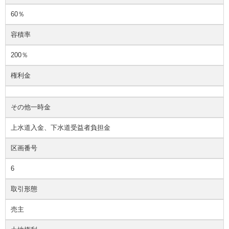
60％
容積率
200％
権利金
その他一時金
上水道入金、下水道受益者負担金
区画番号
6
取引形態
売主