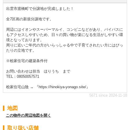
出雲市渡橋町で分譲地が完成しました！
全7区画の新規分譲地です。
周辺にはイオンやスーパーマルイ、コンビニなどがあり、バイパスに
もアクセスしやすいため、日々の買い物が楽になる生活がしやすい環
境となっております。
周りに近いご年代の方がいらっしゃる中で子育てされたい方にはぴっ
たりの立地です。
※桧家住宅の建築条件付
お問い合わせは担当 ほりうち まで
TEL：08050057571
桧家住宅山陰 → 『https://hinokiya-yonago.site/』
5671 since 2024-11-18
地図
この物件の周辺地図を開く
取り扱い店舗