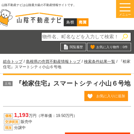
このページの本文へ
山陰不動産ナビは山陰最大級の不動産情報サイトです。
メニュー
閲覧履歴
お気に入り物件：
0
件
現
総合トップ
/
島根県の売買不動産情報トップ
/
検索条件結果一覧
/
『桧家
在
住宅』スマートシティ小山６号地
の
位
『桧家住宅』スマートシティ小山６号地
置：
土地
お気に入りに追加
1,193
万円（坪単価：19.50万円）
価格
販売中
交渉状況
分譲中
現況