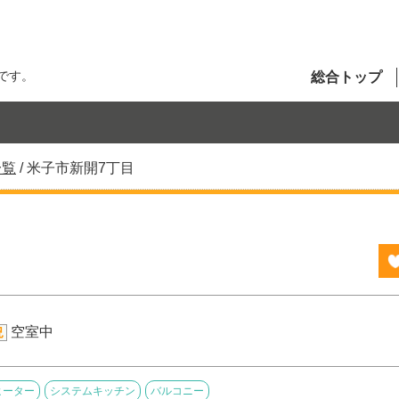
です。
総合トップ
一覧
/
米子市新開7丁目
空室中
況
ヒーター
システムキッチン
バルコニー