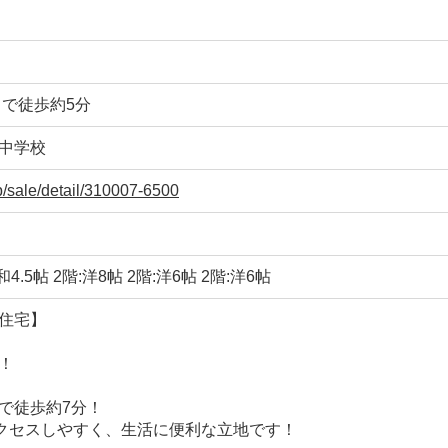
まで徒歩約5分
中学校
jp/sale/detail/310007-6500
:和4.5帖 2階:洋8帖 2階:洋6帖 2階:洋6帖
住宅】
！
で徒歩約7分！
アクセスしやすく、生活に便利な立地です！