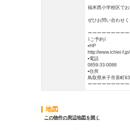
福米西小学校区でお
ぜひお問い合わせく
ーーーーーーーーー
⇩ご予約⇩
▪️HP
http://www.ichiei-f.jp/
▪️電話
0859-33-0088
▪️住所
鳥取県米子市茶町63
ーーーーーーーーー
地図
この物件の周辺地図を開く