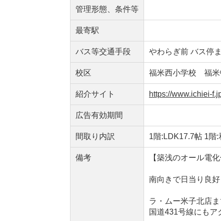
管理形態、条件等
最寄駅
バス等交通手段
やわらぎ前 バス停
校区
福米西小学校 福米
紹介サイト
https://www.ichiei-f.
広告有効期間
間取り内訳
1階:LDK17.7帖 1階
備考
【築浅のオール電化
南向きで日当り良好
ラ・ムー米子北店ま
国道431号線にも