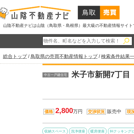
このページの本文へ
山陰不動産ナビは山陰（鳥取県・島根県）最大級の不動産情報サイト
現
総合トップ
/
鳥取県の売買不動産情報トップ
/
検索条件結果
在
の
米子市新開7丁目
中古一戸建住宅
位
置：
2,800
万円
販売中
価格
交渉状況
現
収納スペース
洗浄便座
暖房便座
IHクッキング