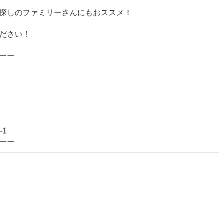
探しのファミリーさんにもおススメ！
ださい！
ーー
-1
ーー