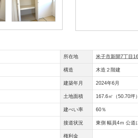
所在地
米子市新開7丁目16
構造
木造２階建
建築年月
2024年6月
）
土地面積
167.6㎡（50.70坪
）
建ぺい率
60％
接道状況
東側 幅員4ｍ 公道
権利金