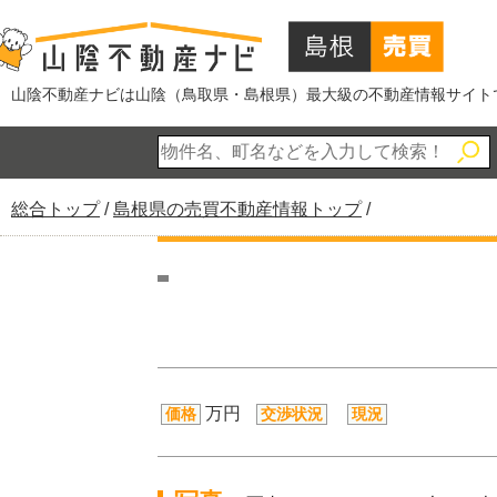
このページの本文へ
山陰不動産ナビは山陰（鳥取県・島根県）最大級の不動産情報サイト
現
総合トップ
/
島根県の売買不動産情報トップ
/
在
の
位
置：
万円
価格
交渉状況
現況