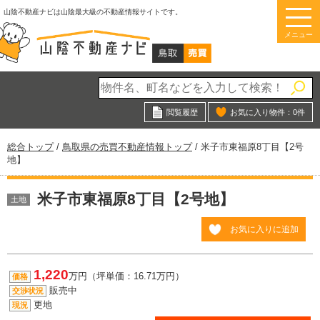
このページの本文へ
山陰不動産ナビは山陰最大級の不動産情報サイトです。
メニュー
閲覧履歴
お気に入り物件：
0
件
現
総合トップ
/
鳥取県の売買不動産情報トップ
/
米子市東福原8丁目【2号
在
地】
の
位
米子市東福原8丁目【2号地】
置：
土地
お気に入りに追加
1,220
万円（坪単価：16.71万円）
価格
販売中
交渉状況
更地
現況