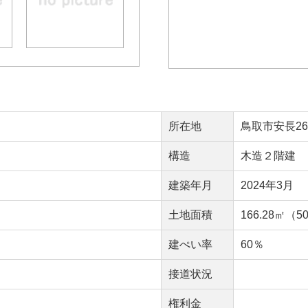
所在地
鳥取市安長264
構造
木造２階建
建築年月
2024年3月
土地面積
166.28㎡（5
建ぺい率
60％
接道状況
権利金