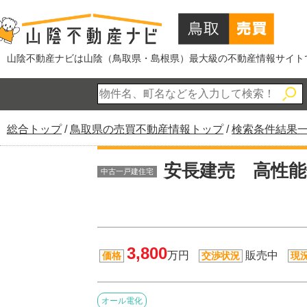
このページの本文へ
山陰不動産ナビは山陰（鳥取県・島根県）最大級の不動産情報サイト
現
総合トップ
/
鳥取県の売買不動産情報トップ
/
検索条件結果
在
の
安長建売 高性
中古一戸建住宅
位
置：
3,800
万円
販売中
価格
交渉状況
現
オール電化