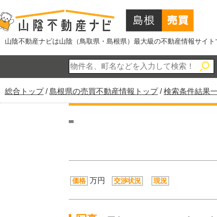
このページの本文へ
山陰不動産ナビは山陰（鳥取県・島根県）最大級の不動産情報サイト
現
総合トップ
/
島根県の売買不動産情報トップ
/
検索条件結果
在
の
位
置：
万円
価格
交渉状況
現況