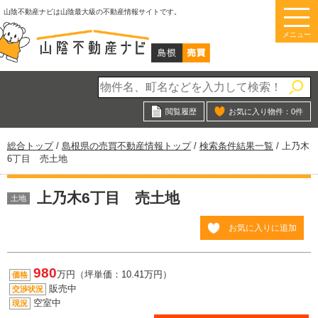
このページの本文へ
山陰不動産ナビは山陰最大級の不動産情報サイトです。
メニュー
閲覧履歴
お気に入り物件：
0
件
現
総合トップ
/
島根県の売買不動産情報トップ
/
検索条件結果一覧
/
上乃木
在
6丁目 売土地
の
位
上乃木6丁目 売土地
置：
土地
お気に入りに追加
980
万円（坪単価：10.41万円）
価格
販売中
交渉状況
空室中
現況