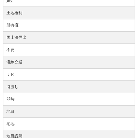
媒介
土地権利
所有権
国土法届出
不要
沿線交通
ＪＲ
引渡し
即時
地目
宅地
地目説明