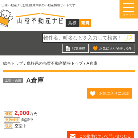
このページの本文へ
山陰不動産ナビは山陰最大級の不動産情報サイトです。
メニュー
閲覧履歴
お気に入り物件：
0
件
現
総合トップ
/
島根県の売買不動産情報トップ
/
A倉庫
在
の
A倉庫
位
工場・倉庫
置：
お気に入りに追加
2,000
万円
価格
商談中
交渉状況
空室中
現況
この物件について問い合わせる